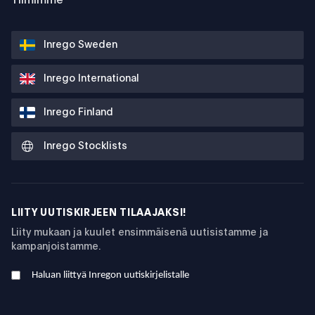
Tiimimme
Inrego Sweden
Inrego International
Inrego Finland
Inrego Stocklists
LIITY UUTISKIRJEEN TILAAJAKSI!
Liity mukaan ja kuulet ensimmäisenä uutisistamme ja
kampanjoistamme.
Haluan liittyä Inregon uutiskirjelistalle