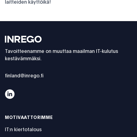
laitteiden käyttöikä!
Footer
Inrego
Tavoitteenamme on muuttaa maailman IT-kulutus
kestävämmäksi.
finland@inrego.fi
Palvelumme
MOTIVAATTORIMME
IT:n kiertotalous