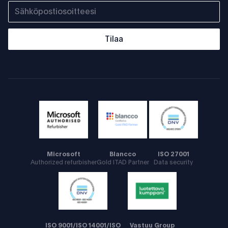
Tilaa
Microsoft
Blancco
ISO 27001
Authorized refurbisher
Gold ITAD Partner
Data security
ISO 9001/ISO 14001/ISO
Vastuu Group