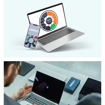
PALVELUMME
Myymme IT-laitteita
Kauttamme saat testatut,
kunnostetut ja laadukkaat IT-
laitteet vastuullisesti, kaikkiin
tarpeisiin.
KESÄKAMPANJA: MYY IT-LAITTEET MEILLE - NOUDAMME
LAITTEET VELOITUKSETTA TILOISTANNE!
Laiterekisteri säästää aikaa ja
rahaa
Laiterekisterissä hallinnoit helposti kaikkia IT-