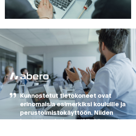
laitteita, niin omistettuja kuin vuokrattuja. Siirry
sinäkin automatisoituun laitehallintaan.
OSTAMME IT-LAITTEITA
Refresh palvelulla laitteet
kukoistamaan
IT-laitteiden käyttöikää voi pidentää
huomattavasti kunnostamalla laitteita
säännöllisesti. Lähetä laitteenne meille
Refreshiin.
Kunnostetut tietokoneet ovat
erinomaisia esimerkiksi kouluille ja
perustoimistokäyttöön. Niiden
kysyntä on jatkuvasti lisääntynyt.