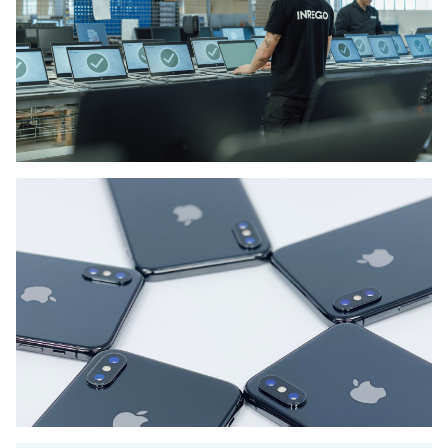
PALVELUMME
Ostamme IT-laitteita
Myy yrityksen käytetyt
tietokoneet vastuullisesti ja
turvallisesti.