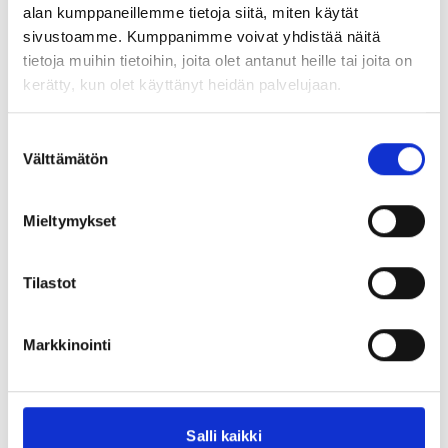
alan kumppaneillemme tietoja siitä, miten käytät
sivustoamme. Kumppanimme voivat yhdistää näitä
tietoja muihin tietoihin, joita olet antanut heille tai joita on
kerätty, kun olet käyttänyt heidän palvelujaan.
Suostumuksen
Välttämätön
valinta
Haluan vastaanottaa Inregon uutiskirjeen
Mieltymykset
Olen lukenut ja hyväksyn
rekisteriselosteen
.*
Tilastot
Markkinointi
Salli kaikki