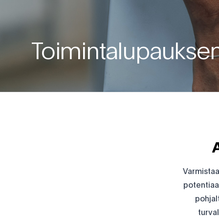
Toimintalupauks
Varmistaa
potentiaa
pohjal
turval