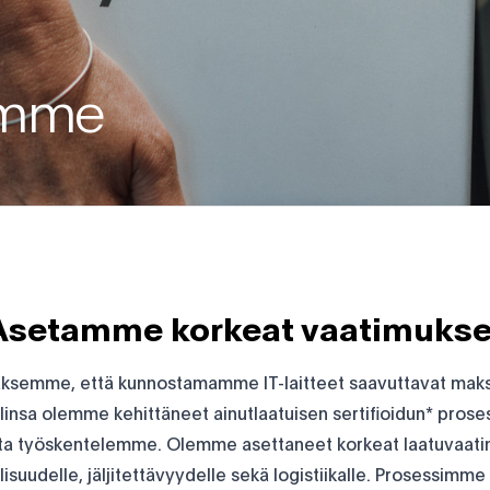
emme
Asetamme korkeat vaatimukse
ksemme, että kunnostamamme IT-laitteet saavuttavat mak
linsa olemme kehittäneet ainutlaatuisen sertifioidun* proses
ta työskentelemme. Olemme asettaneet korkeat laatuvaat
lisuudelle, jäljitettävyydelle sekä logistiikalle. Prosessimme