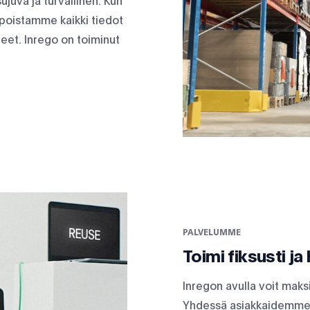
ujuva ja turvallinen. Kun
 poistamme kaikki tiedot
eet. Inrego on toiminut
PALVELUMME
Toimi fiksusti j
Inregon avulla voit maks
Yhdessä asiakkaidemme 