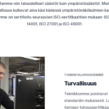
tamme niin taloudelliset säästöt kuin ympäristösäästöt. Meill
allisuus kulkevat aina käsi kädessä ympäristönäkökulmien ka
me on sertifioitu seuraavien ISO-sertifikaattien mukaan: IS
14001, ISO 27001 ja ISO 45001.
TOIMINTALUPAUKSEMME
Turvallisuus
Teknikkomme poistavat ka
standardin mukaisesti. L
tietojen tuhoussertifika