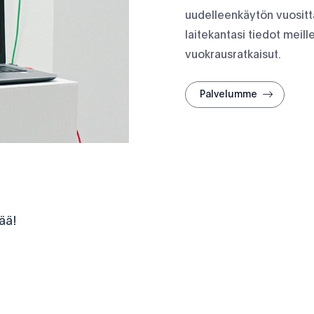
uudelleenkäytön vuosittai
laitekantasi tiedot meille
vuokrausratkaisut.
Palvelumme
ää!