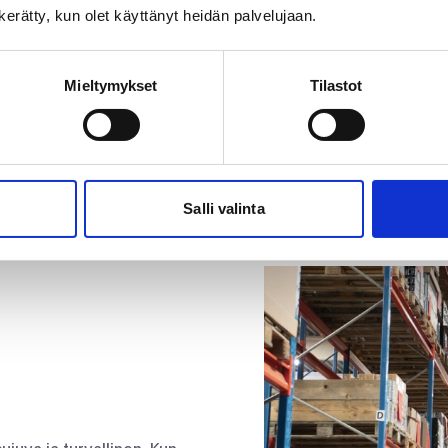
saavutetaan sekä taloudel
n kerätty, kun olet käyttänyt heidän palvelujaan.
elektroniikan ostajana s
verrattuna. Kaikki käsit
Mieltymykset
Tilastot
uudelleenkäyttöprosessi
Salli valinta