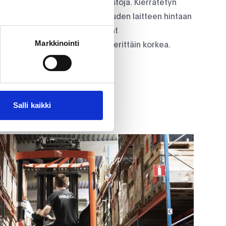
lisia että ympäristöllisiä säästöjä. Kierrätetyn
äästät noin 40-50 prosenttia uuden laitteen hintaan
telemämme IT-laitteet läpikäyvät
Markkinointi
mme, jonka laatuvaatimus on erittäin korkea.
Salli kaikki