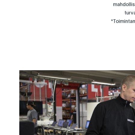
mahdollis
turv
*Toimintam