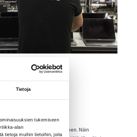
Tietoja
 ominaisuuksien tukemiseen
tiikka-alan
laitteet voidaan käyttää uudelleen. Näin
ietoja muihin tietoihin, joita