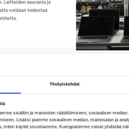
n. Laitteiden seuranta ja
hdalta voidaan todentaa
imitettu.
Yksityiskohdat
TOIMINTALUPAUKSEMME
itä
Talous
mme sisällön ja mainosten räätälöimiseen, sosiaalisen median
iseen. Lisäksi jaamme sosiaalisen median, mainosalan ja analy
Nykyään lähes kaikki IT-
, miten käytät sivustoamme. Kumppanimme voivat yhdistää näitä t