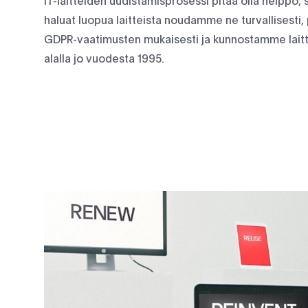
IT-laitteiden uudistamisprosessi pitää olla helppo, s
haluat luopua laitteista noudamme ne turvallisesti,
GDPR-vaatimusten mukaisesti ja kunnostamme laitt
alalla jo vuodesta 1995.