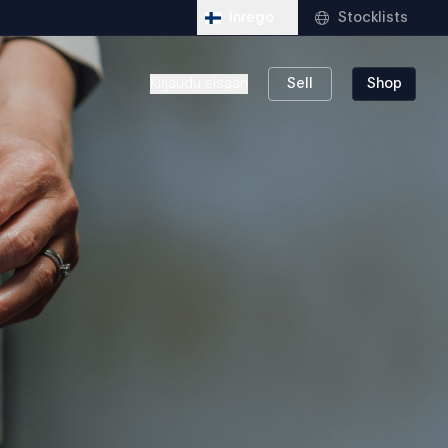
Stocklists
Inrego
Kirjaudu sisään
Sell
Shop