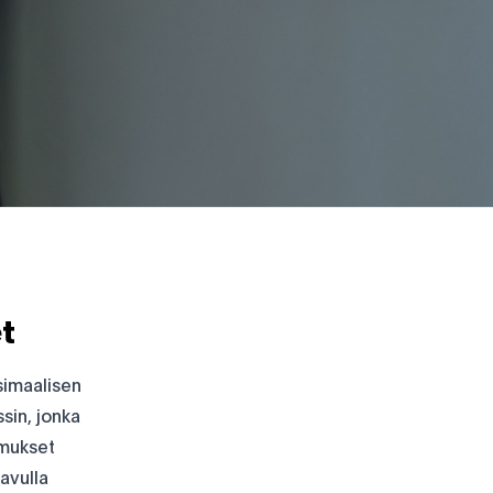
t
simaalisen
sin, jonka
imukset
 avulla