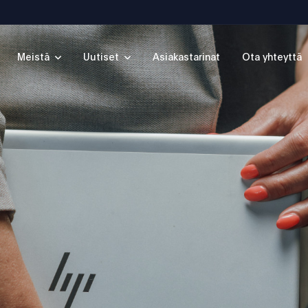
Meistä
Uutiset
Asiakastarinat
Ota yhteyttä