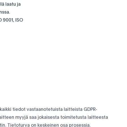
ä laatu ja
nssa.
O 9001, ISO
ikki tiedot vastaanotetuista laitteista GDPR-
aitteen myyjä saa jokaisesta toimitetusta laitteesta
atin. Tietoturva on keskeinen osa prosessia.