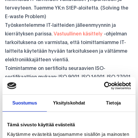
terveyteen. Tuemme YK:n StEP-aloitetta. (Solving the
E-waste Problem)
Työskentelemme IT-laitteiden jälleenmyynnin ja
kierrätyksen parissa.
Vastuullinen käsittely
-ohjelman
tarkoituksena on varmistaa, että toimittamiamme IT-
laitteita käytetään hyvään tarkoitukseen ja vältämme
elektroniikkajätteen vientiä.
Toimintamme on sertifioitu seuraavien ISO-
sertifikaattien mukaan: ISO 9001, ISO 14001, ISO 27001
ja ISO 45001.
Suostumus
Yksityiskohdat
Tietoja
Tämä sivusto käyttää evästeitä
Käytämme evästeitä tarjoamamme sisällön ja mainosten