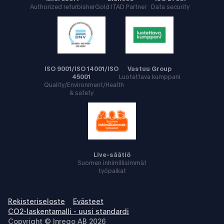
Authorized refurbisher
Gold ITAD Partner
Data security
ISO 9001/ISO 14001/ISO
Vastuu Group
45001
Luotettava kumppani
Quality/Environment/Health
& safety
Live-säätiö
Suomen inhimillisimmät
työpaikat
Rekisteriseloste
Evästeet
CO2-laskentamalli - uusi standardi
Copyright © Inrego AB 2026