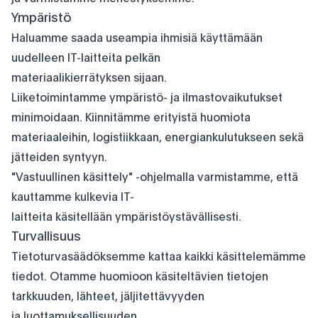
Ympäristö
Haluamme saada useampia ihmisiä käyttämään
uudelleen IT-laitteita pelkän
materiaalikierrätyksen sijaan.
Liiketoimintamme ympäristö- ja ilmastovaikutukset
minimoidaan. Kiinnitämme erityistä huomiota
materiaaleihin, logistiikkaan, energiankulutukseen sekä
jätteiden syntyyn.
"Vastuullinen käsittely" -ohjelmalla varmistamme, että
kauttamme kulkevia IT-
laitteita käsitellään ympäristöystävällisesti.
Turvallisuus
Tietoturvasäädöksemme kattaa kaikki käsittelemämme
tiedot. Otamme huomioon käsiteltävien tietojen
tarkkuuden, lähteet, jäljitettävyyden
ja luottamuksellisuuden.