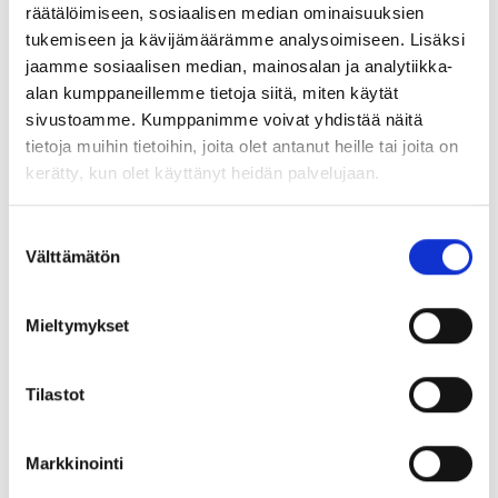
räätälöimiseen, sosiaalisen median ominaisuuksien
tukemiseen ja kävijämäärämme analysoimiseen. Lisäksi
jaamme sosiaalisen median, mainosalan ja analytiikka-
alan kumppaneillemme tietoja siitä, miten käytät
sivustoamme. Kumppanimme voivat yhdistää näitä
tietoja muihin tietoihin, joita olet antanut heille tai joita on
kerätty, kun olet käyttänyt heidän palvelujaan.
Suostumuksen
Välttämätön
Whistleblowing
valinta
On tärkeää, että toimintamme riskit ja muut
Mieltymykset
epäsäännöllisyydet havaitaan ja korjataan
mahdollisimman pian. Sinulla on tärkeä rooli
Tilastot
ilmoittamalla havaitsemistasi puutteista tai
väärinkäytöksistä.
Tee ilmoitus
tästä
.
Markkinointi
Voit ilmoittaa epäilyistäsi nimelläsi tai anonyymisti.