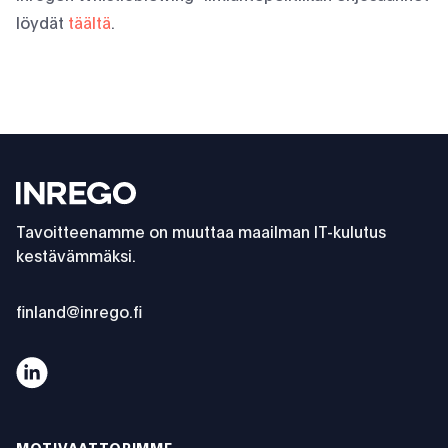
löydät
täältä
.
Footer
Inrego
Tavoitteenamme on muuttaa maailman IT-kulutus
kestävämmäksi.
finland@inrego.fi
Yritysvastuu