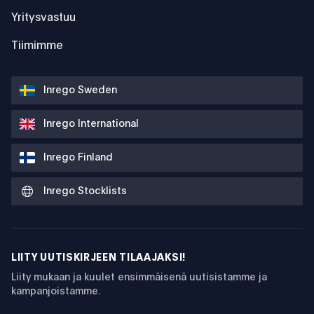
Yritysvastuu
Tiimimme
Inrego Sweden
Inrego International
Inrego Finland
Inrego Stocklists
LIITY UUTISKIRJEEN TILAAJAKSI!
Liity mukaan ja kuulet ensimmäisenä uutisistamme ja
kampanjoistamme.