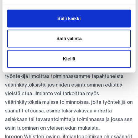
Toivomme, että raportoit avoimesti antamalla nimesi ja
yhteystietosi. Kaikki raportit ja yhteydenotot
Salli kaikki
käsitellään ehdottoman luottamuksellisina, ja tutkinta
käsitellään äärimmäisen huolellisesti ja yksityisyyttäsi
Salli valinta
kunnioittaen.
Ilmoittamisesta ei koskaan seuraa negatiivista uhkaa ja
Kiellä
ongelmia työyhteisössä.
Whitsleblowing tarkoittaa tässä sitä, että jokainen
työntekijä ilmoittaa toiminnassamme tapahtuneista
väärinkäytöksistä, jos niiden esiintuominen edistää
yleistä etua. Ilmianto voi tarkoittaa myös
väärinkäytöksiä muissa toiminnoissa, joita työntekijä on
saanut tietoonsa, esimerkiksi vakavaa virhettä
asiakkaan tai tavarantoimittaja toiminnassa ja jossa sen
esiin tuominen on yleisen edun mukaista.
Inregon Whistleblowing -ilmiantopolitiikan ohjesäännöt