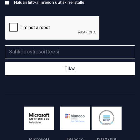
Haluan liittyä Inregon uutiskirjelistalle
Tilaa
Microsoft
Blancco
ISO 27001