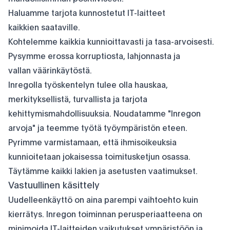
Haluamme tarjota kunnostetut IT-laitteet
kaikkien saataville.
Kohtelemme kaikkia kunnioittavasti ja tasa-arvoisesti.
Pysymme erossa korruptiosta, lahjonnasta ja
vallan väärinkäytöstä.
Inregolla työskentelyn tulee olla hauskaa,
merkityksellistä, turvallista ja tarjota
kehittymismahdollisuuksia. Noudatamme "Inregon
arvoja" ja teemme työtä työympäristön eteen.
Pyrimme varmistamaan, että ihmisoikeuksia
kunnioitetaan jokaisessa toimitusketjun osassa.
Täytämme kaikki lakien ja asetusten vaatimukset.
Vastuullinen käsittely
Uudelleenkäyttö on aina parempi vaihtoehto kuin
kierrätys. Inregon toiminnan perusperiaatteena on
minimoida IT-laitteiden vaikutukset ympäristöön ja