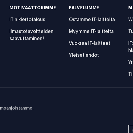
MOTIVAATTORIMME
PALVELUMME
M
IT:n kiertotalous
Ostamme IT-laitteita
W
Ilmastotavoitteiden
Myymme IT-laitteita
Tu
saavuttaminen!
Vuokraa IT-laitteet
IT
hi
Yleiset ehdot
vän kehityksen tavoitteiden toteutumisessa
Yr
T
kampanjoistamme.