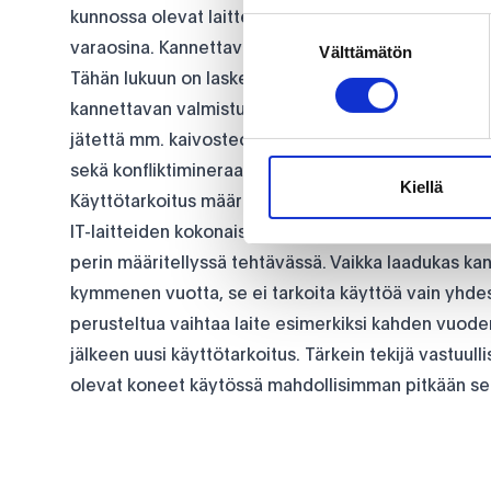
kunnossa olevat laitteet. Muille laitteille Inrego e
Suostumuksen
varaosina. Kannettavan tietokoneen kunnostamises
Välttämätön
valinta
Tähän lukuun on laskettu logistiikka, varaosat ja t
kannettavan valmistuksesta aiheutuu noin 280 kilo
jätettä mm. kaivosteollisuudesta. Säästö on siis m
sekä konfliktimineraaleja.
Kiellä
Käyttötarkoitus määrittelee tietokoneen käyttöiä
IT-laitteiden kokonaiselinkaarta pohdittaessa on tä
perin määritellyssä tehtävässä. Vaikka laadukas ka
kymmenen vuotta, se ei tarkoita käyttöä vain yhde
perusteltua vaihtaa laite esimerkiksi kahden vuoden 
jälkeen uusi käyttötarkoitus. Tärkein tekijä vastuu
olevat koneet käytössä mahdollisimman pitkään sekä