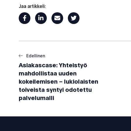
Jaa artikkeli:
facebook
linkedin
mail
twitter
Edellinen
Asiakascase: Yhteistyö
mahdollistaa uuden
kokeilemisen – lukiolaisten
toiveista syntyi odotettu
palvelumalli
Footer