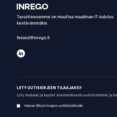
Inrego
Tavoitteenamme on muuttaa maailman IT-kulutus
kestävämmäksi.
finland@inrego.fi
Asiakascase Gradia: IT:n rooli organisaation kestä
LIITY UUTISKIRJEEN TILAAJAKSI!
Liity mukaan ja kuulet ensimmäisenä uutisistamme ja 
Haluan liittyä Inregon uutiskirjelistalle