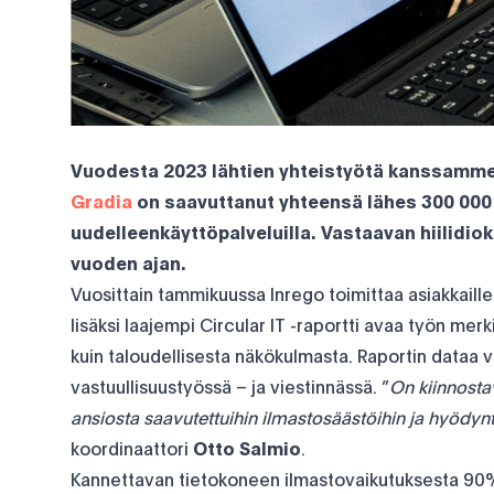
Vuodesta 2023 lähtien yhteistyötä kanssamm
Gradia
on saavuttanut yhteensä lähes 300 000 
uudelleenkäyttöpalveluilla. Vastaavan hiilidio
vuoden ajan.
Vuosittain tammikuussa Inrego toimittaa asiakkaill
lisäksi laajempi Circular IT -raportti avaa työn merk
kuin taloudellisesta näkökulmasta. Raportin dataa
vastuullisuustyössä – ja viestinnässä. ”
On kiinnosta
ansiosta saavutettuihin ilmastosäästöihin ja hyödynt
koordinaattori
Otto Salmio
.
Kannettavan tietokoneen ilmastovaikutuksesta 90%