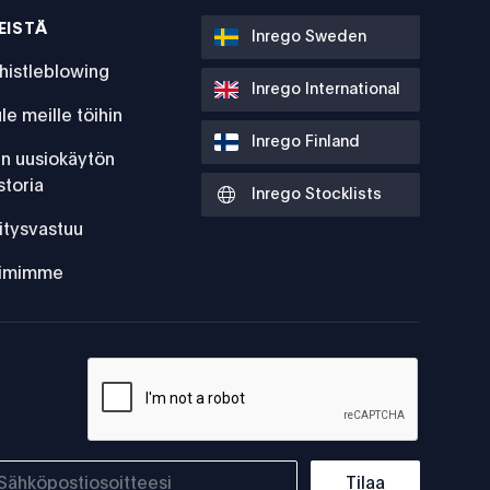
EISTÄ
Inrego Sweden
histleblowing
Inrego International
le meille töihin
Inrego Finland
:n uusiokäytön
storia
Inrego Stocklists
itysvastuu
iimimme
Tilaa