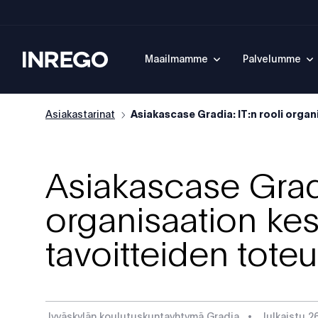
Inrego
Maailmamme
Palvelumme
Asiakastarinat
Asiakascase Gradia: IT:n rooli organi
Asiakascase Gradia
organisaation ke
tavoitteiden tote
Jyväskylän koulutuskuntayhtymä Gradia
•
Julkaistu
2