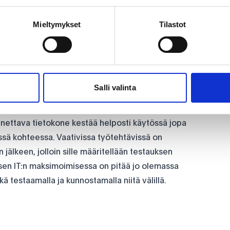
tsii uuden käyttökohteen ja vialliset hyödynnetään
ta aiheutuu maksimissaan 42 kiloa CO2-päästöjä.
Mieltymykset
Tilastot
uotantotyöstä aiheutuvat päästöt. Kun taas uuden
a CO2 päästöjä ja jopa 1200 kiloa näkymätöntä
elkoinen ja samalla säästyy arvokkaita maametalleja
Salli valinta
n yhdessä kohteessa
rkeää selvittää, kuinka kauan tietokone kestää alun
nnettava tietokone kestää helposti käytössä jopa
ssä kohteessa. Vaativissa työtehtävissä on
jälkeen, jolloin sille määritellään testauksen
llisen IT:n maksimoimisessa on pitää jo olemassa
 testaamalla ja kunnostamalla niitä välillä.