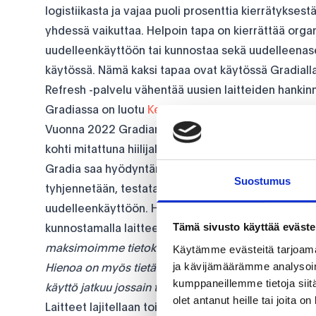
logistiikasta ja vajaa puoli prosenttia kierrätykses
yhdessä vaikuttaa. Helpoin tapa on kierrättää orga
uudelleenkäyttöön tai kunnostaa sekä uudelleenase
käytössä. Nämä kaksi tapaa ovat käytössä Gradialla
Refresh -palvelu vähentää uusien laitteiden hankin
Gradiassa on luotu
Kestävän tulevaisuuden -ohjel
Vuonna 2022 Gradian hiilijalanjälki oli kokonaisuud
kohti mitattuna hiilijalanjälki oli noin 1000kg CO2e
Gradia saa hyödyntämällä
Inregon Refresh palvelu
Suostumus
tyhjennetään, testataan sekä uudelleenasennetaan,
uudelleenkäyttöön. Hankkimalla uudet laitteet CO2 p
Tämä sivusto käyttää eväste
kunnostamalla laitteet CO2 päästö oli vain murto-o
maksimoimme tietokoneiden elinkaaren omassa kä
Käytämme evästeitä tarjoama
ja kävijämäärämme analysoim
Hienoa on myös tietää, että Inrego ostaa laitteet me
kumppaneillemme tietoja siitä
käyttö jatkuu jossain toisessa organisaatiossa
”, Ott
olet antanut heille tai joita o
Laitteet lajitellaan toimivuuden ja kunnon mukaan,