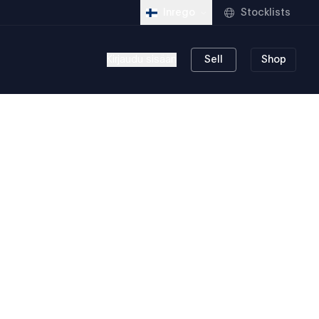
Stocklists
Inrego
Kirjaudu sisään
Sell
Shop