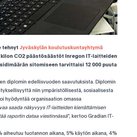
e tehnyt
Jyväskylän koulutuskuntayhtymä
kilon CO2 päästösäästöt Inregon IT-laitteiden
ksidimäärän sitomiseen tarvittaisi 12 000 puuta
een diplomin edellisvuoden saavutuksista. Diplomin
ityksellisyyttä niin ympäristöllisestä, sosiaalisesta
 voi hyödyntää organisaation omassa
vaa saada näkyvyys IT-laitteiden kierrättämisen
ää raportin dataa viestinnässä
”, kertoo Gradian IT-
 aiheutuu tuotannon aikana, 5% käytön aikana, 4%