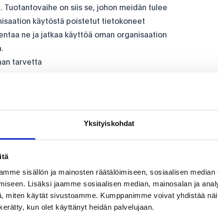
tä. Tuotantovaihe on siis se, johon meidän tulee
nisaation käytöstä poistetut tietokoneet
ntaa ne ja jatkaa käyttöä oman organisaation
.
nan tarvetta
ma
tukemaan vuoden 2030 hiilineutraaliustavoitetta.
essaan 9 268 t CO2e. Opiskelijoita ja henkilöstöä
 / henkilö. Suoria säästöjä scope 3 -kategoriaan
a
, jossa opiskelijoilta palautuvat laitteet
Yksityiskohdat
 jonka jälkeen ne toimitetaan Gradialle
äästöt olisivat olleet 39 200 kiloa ja
itä
sa eli 5880 kg CO2e. ”
Näin toimimalla
ytössämme ja samalla säästämme kustannuksissa.
mme sisällön ja mainosten räätälöimiseen, sosiaalisen median
iseen. Lisäksi jaamme sosiaalisen median, mainosalan ja analy
iltä muutaman vuoden päästä ja niiden elinkaari ja
, miten käytät sivustoamme. Kumppanimme voivat yhdistää näitä t
o korostaa.
n kerätty, kun olet käyttänyt heidän palvelujaan.
 joten Gradian käyttöön päätyy vain parhaassa