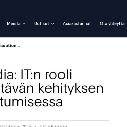
Meistä
Uutiset
Asiakastarinat
Ota yhteyttä
saation...
: IT:n rooli
stävän kehityksen
utumisessa
6 toukokuu 2025
•
4 min lukuaika