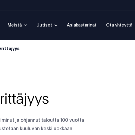
Meistä
Uutiset
Asiakastarinat
Ota yhteyttä
rittäjyys
ittäjyys
iminut ja ohjannut taloutta 100 vuotta
nustetaan kuuluvan keskiluokkaan