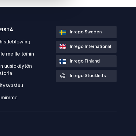
EISTÄ
Inrego Sweden
histleblowing
Inrego International
le meille töihin
Inrego Finland
:n uusiokäytön
storia
Inrego Stocklists
itysvastuu
iimimme