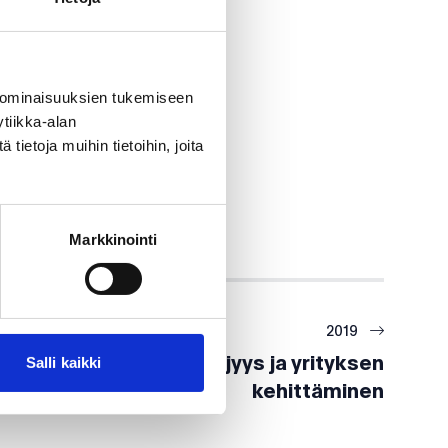
 ominaisuuksien tukemiseen
tiikka-alan
ietoja muihin tietoihin, joita
Markkinointi
2019
Salli kaikki
Yrittäjyys ja yrityksen
kehittäminen