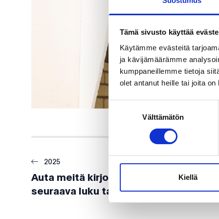
Suostumus
Tämä sivusto käyttää eväste
Käytämme evästeitä tarjoama
ja kävijämäärämme analysoim
kumppaneillemme tietoja siitä
olet antanut heille tai joita o
Suostumuksen
Välttämätön
valinta
2025
Kiellä
Auta meitä kirjoittamaan
seuraava luku tarinaamme!