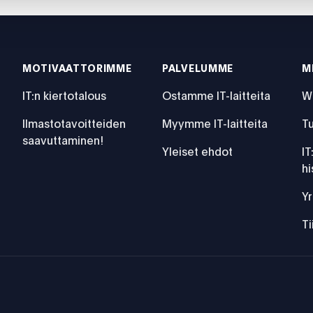
MOTIVAATTORIMME
PALVELUMME
M
IT:n kiertotalous
Ostamme IT-laitteita
W
Ilmastotavoitteiden
Myymme IT-laitteita
Tu
saavuttaminen!
Yleiset ehdot
IT
hi
Yr
T