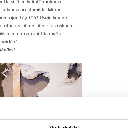
utta sillä on kääntöpuolensa.
 jatkaa vaurastumista. Miten
varojen käyttöä? Usein kuulee
totuus, sillä meillä ei ole koskaan
uksia ja tahtoa kehittää myös
 meidän."
täväksi.
Yksityiskohdat