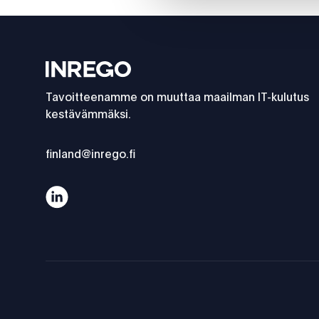
Footer
Inrego
Tavoitteenamme on muuttaa maailman IT-kulutus
kestävämmäksi.
finland@inrego.fi
Uudelleenkäyttöyrittäjyys