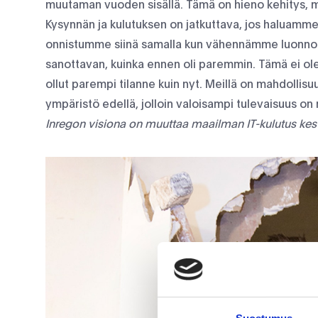
muutaman vuoden sisällä. Tämä on hieno kehitys, m
Kysynnän ja kulutuksen on jatkuttava, jos haluamme
onnistumme siinä samalla kun vähennämme luonnon
sanottavan, kuinka ennen oli paremmin. Tämä ei ole 
ollut parempi tilanne kuin nyt. Meillä on mahdollisu
ympäristö edellä, jolloin valoisampi tulevaisuus on
Inregon visiona on muuttaa maailman IT-kulutus kes