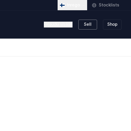
Stocklists
Inrego
Kirjaudu sisään
Sell
Shop