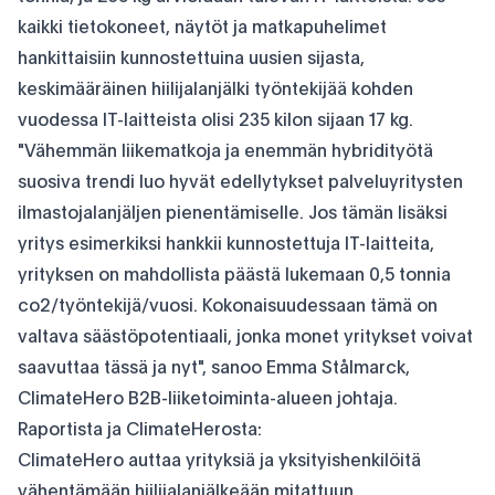
kaikki tietokoneet, näytöt ja matkapuhelimet
hankittaisiin kunnostettuina uusien sijasta,
keskimääräinen hiilijalanjälki työntekijää kohden
vuodessa IT-laitteista olisi 235 kilon sijaan 17 kg.
"Vähemmän liikematkoja ja enemmän hybridityötä
suosiva trendi luo hyvät edellytykset palveluyritysten
ilmastojalanjäljen pienentämiselle. Jos tämän lisäksi
yritys esimerkiksi hankkii kunnostettuja IT-laitteita,
yrityksen on mahdollista päästä lukemaan 0,5 tonnia
co2/työntekijä/vuosi. Kokonaisuudessaan tämä on
valtava säästöpotentiaali, jonka monet yritykset voivat
saavuttaa tässä ja nyt", sanoo Emma Stålmarck,
ClimateHero B2B-liiketoiminta-alueen johtaja.
Raportista ja ClimateHerosta:
ClimateHero auttaa yrityksiä ja yksityishenkilöitä
vähentämään hiilijalanjälkeään mitattuun