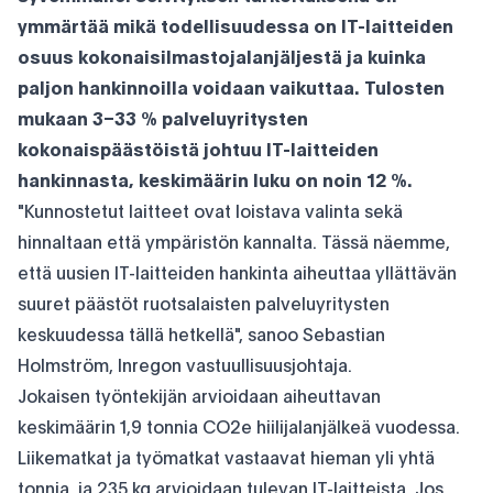
ymmärtää mikä todellisuudessa on IT-laitteiden
osuus kokonaisilmastojalanjäljestä ja kuinka
paljon hankinnoilla voidaan vaikuttaa. Tulosten
mukaan 3–33 % palveluyritysten
kokonaispäästöistä johtuu IT-laitteiden
hankinnasta, keskimäärin luku on noin 12 %.
"Kunnostetut laitteet ovat loistava valinta sekä
hinnaltaan että ympäristön kannalta. Tässä näemme,
että uusien IT-laitteiden hankinta aiheuttaa yllättävän
suuret päästöt ruotsalaisten palveluyritysten
keskuudessa tällä hetkellä", sanoo Sebastian
Holmström, Inregon vastuullisuusjohtaja.
Jokaisen työntekijän arvioidaan aiheuttavan
keskimäärin 1,9 tonnia CO2e hiilijalanjälkeä vuodessa.
Liikematkat ja työmatkat vastaavat hieman yli yhtä
tonnia, ja 235 kg arvioidaan tulevan IT-laitteista. Jos