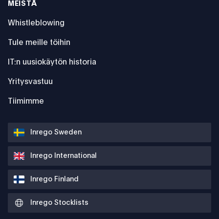
MEISTÄ
Whistleblowing
Tule meille töihin
IT:n uusiokäytön historia
Yritysvastuu
Tiimimme
Inrego Sweden
Inrego International
Inrego Finland
Inrego Stocklists