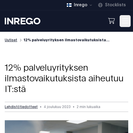
Inrego
Stocklists
Inrego
Open We
Op
Uutiset
12% palveluyrityksen ilmastovaikutuksista...
12% palveluyrityksen
ilmastovaikutuksista aiheutuu
IT:stä
Lehdistötiedotteet
•
4 joulukuu 2023
•
2 min lukuaika