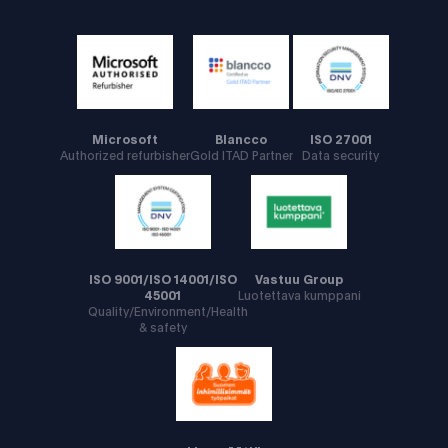
Microsoft
Blancco
ISO 27001
Authorized refurbisher
Gold ITAD Partner
Data security
ISO 9001/ISO 14001/ISO
Vastuu Group
45001
Luotettava kumppani
Quality/Environment/Health
& safety