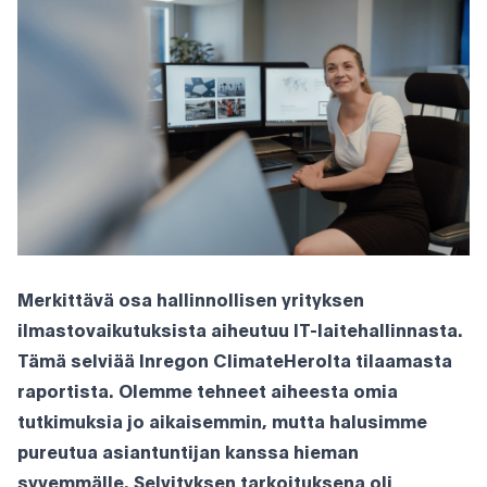
Merkittävä osa hallinnollisen yrityksen
ilmastovaikutuksista aiheutuu IT-laitehallinnasta.
Tämä selviää Inregon ClimateHerolta tilaamasta
raportista. Olemme tehneet aiheesta omia
tutkimuksia jo aikaisemmin, mutta halusimme
pureutua asiantuntijan kanssa hieman
syvemmälle. Selvityksen tarkoituksena oli