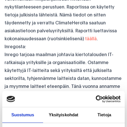
nykytilanteeseen perustuen. Raportissa on käytetty
tietoja julkisista lähteistä. Nämä tiedot on sitten
täydennetty ja verrattu ClimateHerolta saatuun
asiakastietoon palveluyrityksiltä. Raportti luettavissa
kokonaisuudessaan (ruotsinkielisenä)
täällä
.
Inregosta:
Inrego tarjoaa maailman johtavia kiertotalouden IT-
ratkaisuja yrityksille ja organisaatioille. Ostamme
käytettyjä IT-laitteita sekä yrityksiltä että julkiselta
sektorilta, tyhjennämme laitteista datan, kunnostamme
ja myymme laitteet eteenpäin. Tänä vuonna annamme
uuden elämän noin puolelle miljoonalle IT-tuotteelle.
Suostumus
Yksityiskohdat
Tietoja