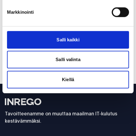
Jaa artikkeli:
Markkinointi
facebook
linkedin
mail
twitter
Salli kaikki
Edellinen
Seuraava
Salli valinta
Tilannekatsaus Suomen
Black is nothing - CIRCULAR
ICT-alan ilmastostrategiaan
is everything
Kiellä
Footer
Inrego
Tavoitteenamme on muuttaa maailman IT-kulutus
kestävämmäksi.