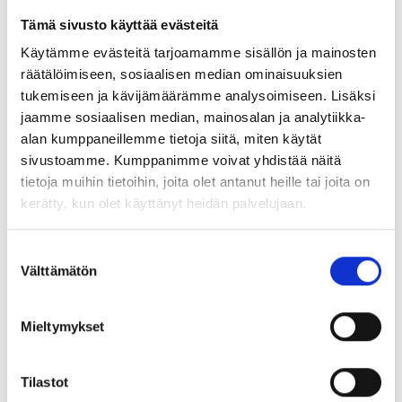
Tämä sivusto käyttää evästeitä
Käytämme evästeitä tarjoamamme sisällön ja mainosten
räätälöimiseen, sosiaalisen median ominaisuuksien
tukemiseen ja kävijämäärämme analysoimiseen. Lisäksi
jaamme sosiaalisen median, mainosalan ja analytiikka-
alan kumppaneillemme tietoja siitä, miten käytät
sivustoamme. Kumppanimme voivat yhdistää näitä
tietoja muihin tietoihin, joita olet antanut heille tai joita on
kerätty, kun olet käyttänyt heidän palvelujaan.
Suostumuksen
Välttämätön
valinta
Isabell Millestu
Kommunikatör
isabell.millestu@inrego.se
Mieltymykset
Tilastot