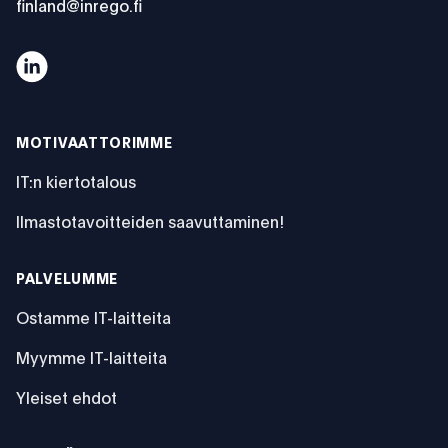
finland@inrego.fi
12% palveluyrityksen ilmastovaikutuksista aiheutuu IT:stä
MOTIVAATTORIMME
IT:n kiertotalous
Ilmastotavoitteiden saavuttaminen!
PALVELUMME
Ostamme IT-laitteita
Myymme IT-laitteita
Yleiset ehdot