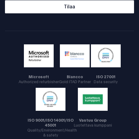
Tilaa
Microsoft
Blancco
ISO 27001
Authorized refurbisher
Gold ITAD Partner
Data security
ISO 9001/ISO 14001/ISO
Vastuu Group
45001
Luotettava kumppani
Quality/Environment/Health
& safety