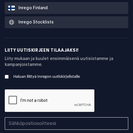
Inrego Finland
Inrego Stocklists
LIITY UUTISKIRJEEN TILAAJAKSI!
Liity mukaan ja kuulet ensimmäisenä uutisistamme ja
kampanjoistamme.
Haluan liittyä Inregon uutiskirjelistalle