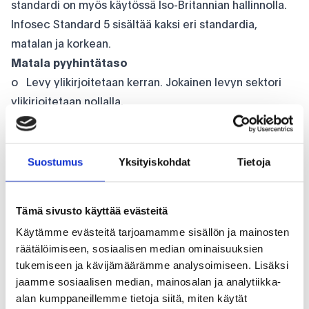
standardi on myös käytössä Iso-Britannian hallinnolla.
Infosec Standard 5 sisältää kaksi eri standardia,
matalan ja korkean.
Matala pyyhintätaso
o Levy ylikirjoitetaan kerran. Jokainen levyn sektori
ylikirjoitetaan nollalla.
Korkea pyyhintätaso
o Ylikirjoittaa levyn kolme kertaa. Jokainen sektori
ylikirjoitetaan ensin ykkösellä, sitten nollalla ja lopuksi
Suostumus
Yksityiskohdat
Tietoja
satunnaisesti luotuna, ykkösillä ja nollilla.
Kummatkin edellä mainitut standardit toteuttavat
Tämä sivusto käyttää evästeitä
Purge tason ylikirjoituksen perinteisissä HDD levyissä,
Käytämme evästeitä tarjoamamme sisällön ja mainosten
ja Clearing tason tyhjennyksen SSD levyissä. SSD
räätälöimiseen, sosiaalisen median ominaisuuksien
levyihin Inrego kuitenkin käyttää Blanccon omaa
tukemiseen ja kävijämäärämme analysoimiseen. Lisäksi
patentoitua SSD Erasure standardia, jotta myös SSD
jaamme sosiaalisen median, mainosalan ja analytiikka-
levyihin on mahdollista toteuttaa Purge tason pyyhintä.
alan kumppaneillemme tietoja siitä, miten käytät