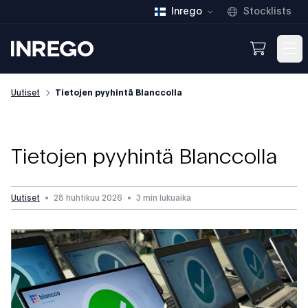
Inrego
Stocklists
Inrego
Open We
Op
Uutiset
Tietojen pyyhintä Blanccolla
Tietojen pyyhintä Blanccolla
Uutiset
•
28 huhtikuu 2026
•
3 min lukuaika