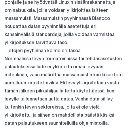
pohjalle ja se hyödyntää Linuxin sisäänrakennettuja
ominaisuuksia, joilla voidaan ylikirjoittaa laitteen
massamuisti. Massamuistin pyyhinnässä Blancco
noudattaa datan pyyhinnälle asetettuja eri
kansainvälisiä standardeja, joilla voidaan varmistaa
ylikirjoituksen tarvittava taso.
Tietojen pyyhinnän kolme eri tasoa
Normaalissa levyn formatoinnissa tai tehdasasetusten
palautuksessa laite ei ylikirjoita omaa levyään
mitenkään, vaan määrittää massamuistin kaikki sektorit
uudelleen kirjoitettaviksi. Eli levy ylikirjoitetaan vasta
tämän jälkeen pikkuhiljaa laitetta käytettäessä, kun
levylle tallennetaan uutta dataa. Vanha data säilyy
kuitenkin levyn sektoreissa, joita ei ole vielä
ylikirjoitettu, ja siihen on mahdollista päästä käsiksi
datan palautukseen suunnitelluilla ohjelmistoilla.