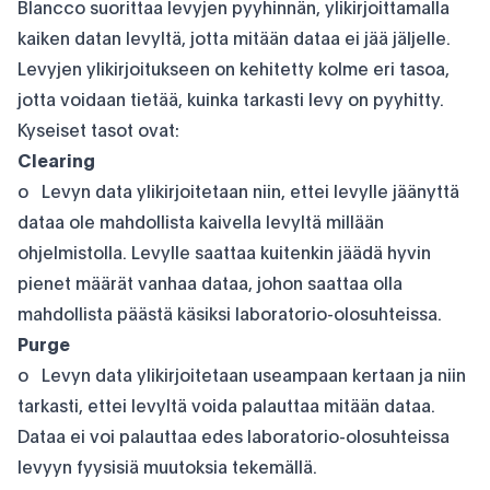
Blancco suorittaa levyjen pyyhinnän, ylikirjoittamalla
kaiken datan levyltä, jotta mitään dataa ei jää jäljelle.
Levyjen ylikirjoitukseen on kehitetty kolme eri tasoa,
jotta voidaan tietää, kuinka tarkasti levy on pyyhitty.
Kyseiset tasot ovat:
Clearing
o Levyn data ylikirjoitetaan niin, ettei levylle jäänyttä
dataa ole mahdollista kaivella levyltä millään
ohjelmistolla. Levylle saattaa kuitenkin jäädä hyvin
pienet määrät vanhaa dataa, johon saattaa olla
mahdollista päästä käsiksi laboratorio-olosuhteissa.
Purge
o Levyn data ylikirjoitetaan useampaan kertaan ja niin
tarkasti, ettei levyltä voida palauttaa mitään dataa.
Dataa ei voi palauttaa edes laboratorio-olosuhteissa
levyyn fyysisiä muutoksia tekemällä.