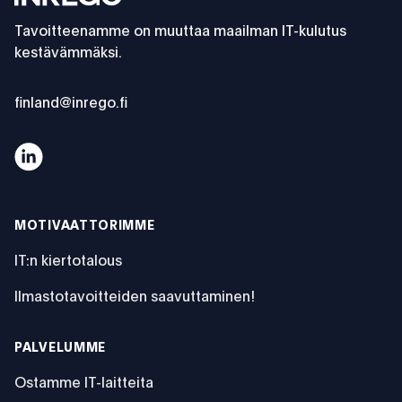
Tavoitteenamme on muuttaa maailman IT-kulutus
kestävämmäksi.
finland@inrego.fi
Tietojen pyyhintä Blanccolla
MOTIVAATTORIMME
IT:n kiertotalous
Ilmastotavoitteiden saavuttaminen!
PALVELUMME
Ostamme IT-laitteita