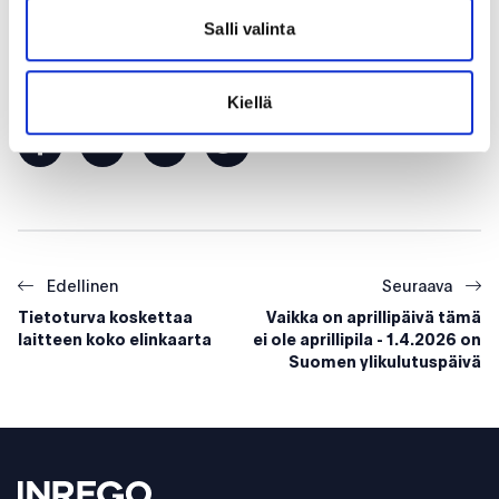
IT-teknikko
Salli valinta
Jaa artikkeli:
Kiellä
facebook
linkedin
mail
twitter
Edellinen
Seuraava
Tietoturva koskettaa
Vaikka on aprillipäivä tämä
laitteen koko elinkaarta
ei ole aprillipila - 1.4.2026 on
Suomen ylikulutuspäivä
Footer
Inrego