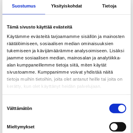
Suostumus
Yksityiskohdat
Tietoja
28 huhtikuu 2026
•
3 min lukuaika
Tämä sivusto käyttää evästeitä
Käytämme evästeitä tarjoamamme sisällön ja mainosten
räätälöimiseen, sosiaalisen median ominaisuuksien
tukemiseen ja kävijämäärämme analysoimiseen. Lisäksi
jaamme sosiaalisen median, mainosalan ja analytiikka-
alan kumppaneillemme tietoja siitä, miten käytät
sivustoamme. Kumppanimme voivat yhdistää näitä
tietoja muihin tietoihin, joita olet antanut heille tai joita on
kerätty, kun olet käyttänyt heidän palvelujaan.
Suostumuksen
Uutiset
Välttämätön
valinta
Tietoturva koskettaa laitteen koko
elinkaarta
Mieltymykset