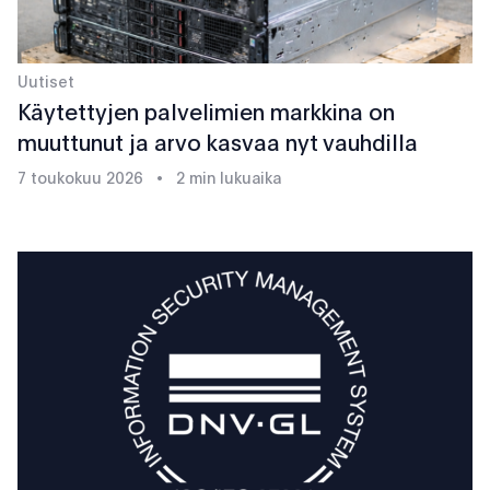
Uutiset
Käytettyjen palvelimien markkina on
muuttunut ja arvo kasvaa nyt vauhdilla
7 toukokuu 2026
•
2 min lukuaika