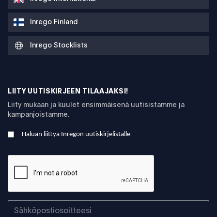
Inrego Finland
Inrego Stocklists
LIITY UUTISKIRJEEN TILAAJAKSI!
Liity mukaan ja kuulet ensimmäisenä uutisistamme ja
kampanjoistamme.
Haluan liittyä Inregon uutiskirjelistalle