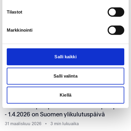
28 huhtikuu 2026
•
2 min lukuaika
Tilastot
Markkinointi
Salli kaikki
Salli valinta
Kiellä
Uutiset
Vaikka on aprillipäivä tämä ei ole aprillipila
- 1.4.2026 on Suomen ylikulutuspäivä
31 maaliskuu 2026
•
3 min lukuaika