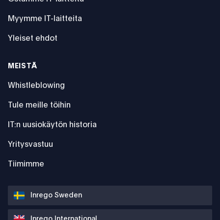
Myymme IT-laitteita
Yleiset ehdot
MEISTÄ
Whistleblowing
Tule meille töihin
IT:n uusiokäytön historia
Yritysvastuu
Tiimimme
Inrego Sweden
Inrego International