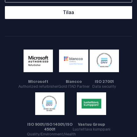
Tilaa
Microsoft
Blancco
ISO 27001
Authorized refurbisher
Gold ITAD Partner
Data security
ISO 9001/ISO 14001/ISO
Vastuu Group
45001
Luotettava kumppani
Quality/Environment/Health