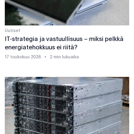
Uutiset
IT-strategia ja vastuullisuus – miksi pelkkä
energiatehokkuus ei riitä?
17 toukokuu 2026
•
2 min lukuaika