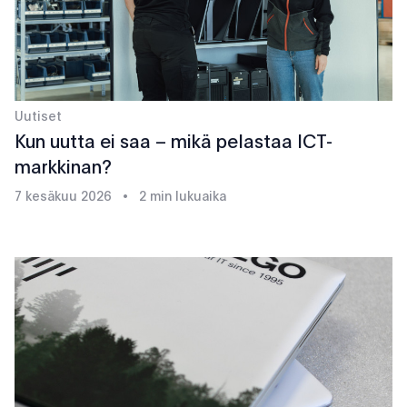
Uutiset
Kun uutta ei saa – mikä pelastaa ICT-
markkinan?
7 kesäkuu 2026
•
2 min lukuaika