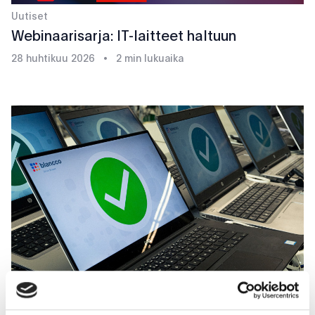
Uutiset
Webinaarisarja: IT-laitteet haltuun
28 huhtikuu 2026
•
2 min lukuaika
Uutiset
Tietojen pyyhintä Blanccolla