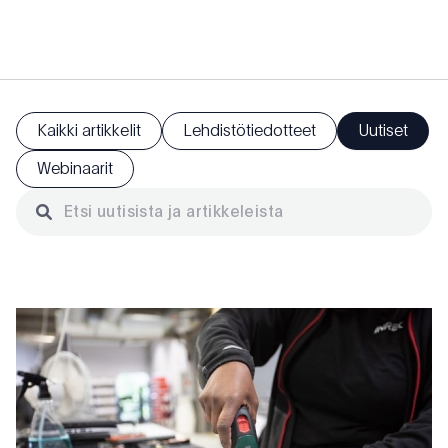
Kaikki artikkelit
Lehdistötiedotteet
Uutiset
Webinaarit
Etsi