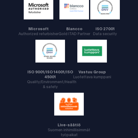
Microsoft
Blancco
ISO 27001
Authorized refurbisher
Gold ITAD Partner
Data security
ISO 9001/ISO 14001/ISO
Vastuu Group
45001
Luotettava kumppani
Quality/Environment/Health
& safety
Live-säätiö
Suomen inhimillisimmät
työpaikat