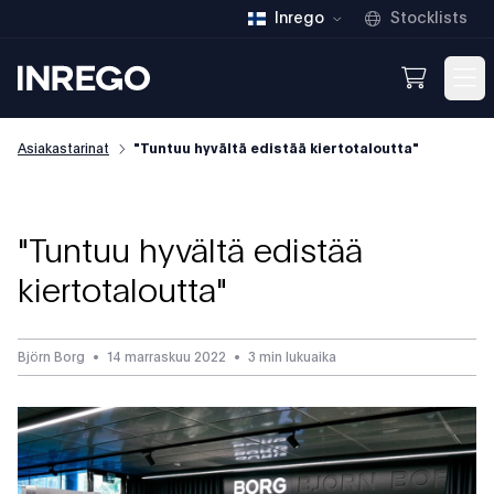
Inrego
Stocklists
Inrego
Open We
Op
Asiakastarinat
"Tuntuu hyvältä edistää kiertotaloutta"
"Tuntuu hyvältä edistää
kiertotaloutta"
Björn Borg
•
14 marraskuu 2022
•
3 min lukuaika