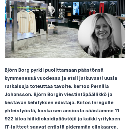
Björn Borg pyrkii puolittamaan päästönsä
kymmenessä vuodessa ja etsii jatkuvasti uusia
ratkaisuja toteuttaa tavoite, kertoo Pernilla
Johansson, Björn Borgin viestintäpäällikkö ja
kestävän kehityksen edistäjä. Kiitos Inregolle
yhteistyöstä, koska sen ansiosta säästämme 11
922 kiloa hiilidioksidipäästöjä ja kaikki yrityksen
IT-laitteet saavat entistä pidemmän elinkaaren.