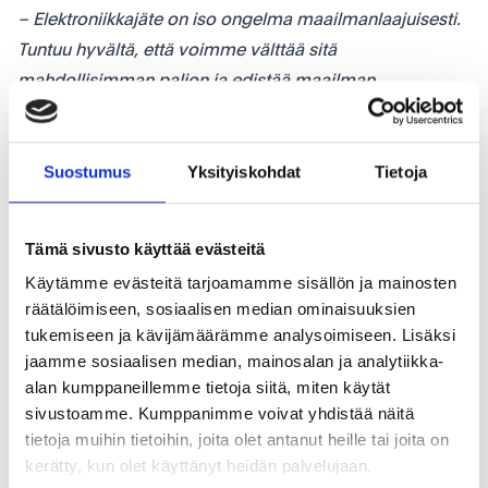
– Elektroniikkajäte on iso ongelma maailmanlaajuisesti.
Tuntuu hyvältä, että voimme välttää sitä
mahdollisimman paljon ja edistää maailman
kiertotaloutta.
Haluatko sinä ja yrityksesi myös vähentää
Suostumus
Yksityiskohdat
Tietoja
hiilidioksidipäästöjäsi ja pidentää IT-laitteidesi
käyttöikää? Napsauta tästä lukeaksesi lisää yhteistyön
aloittamisesta Inregon kanssa.
Tämä sivusto käyttää evästeitä
Käytämme evästeitä tarjoamamme sisällön ja mainosten
räätälöimiseen, sosiaalisen median ominaisuuksien
tukemiseen ja kävijämäärämme analysoimiseen. Lisäksi
Jaa artikkeli:
jaamme sosiaalisen median, mainosalan ja analytiikka-
alan kumppaneillemme tietoja siitä, miten käytät
facebook
linkedin
mail
twitter
sivustoamme. Kumppanimme voivat yhdistää näitä
tietoja muihin tietoihin, joita olet antanut heille tai joita on
kerätty, kun olet käyttänyt heidän palvelujaan.