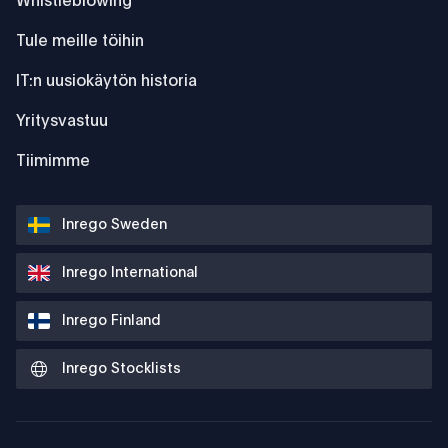
Whistleblowing
Tule meille töihin
IT:n uusiokäytön historia
Yritysvastuu
Tiimimme
Inrego Sweden
Inrego International
Inrego Finland
Inrego Stocklists