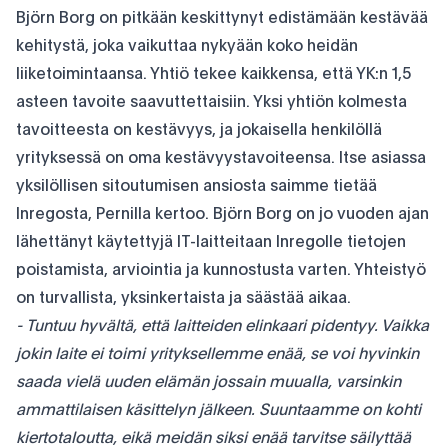
Björn Borg on pitkään keskittynyt edistämään kestävää
kehitystä, joka vaikuttaa nykyään koko heidän
liiketoimintaansa. Yhtiö tekee kaikkensa, että YK:n 1,5
asteen tavoite saavuttettaisiin. Yksi yhtiön kolmesta
tavoitteesta on kestävyys, ja jokaisella henkilöllä
yrityksessä on oma kestävyystavoiteensa. Itse asiassa
yksilöllisen sitoutumisen ansiosta saimme tietää
Inregosta, Pernilla kertoo. Björn Borg on jo vuoden ajan
lähettänyt käytettyjä IT-laitteitaan Inregolle tietojen
poistamista, arviointia ja kunnostusta varten. Yhteistyö
on turvallista, yksinkertaista ja säästää aikaa.
- Tuntuu hyvältä, että laitteiden elinkaari pidentyy. Vaikka
jokin laite ei toimi yrityksellemme enää, se voi hyvinkin
saada vielä uuden elämän jossain muualla, varsinkin
ammattilaisen käsittelyn jälkeen. Suuntaamme on kohti
kiertotaloutta, eikä meidän siksi enää tarvitse säilyttää