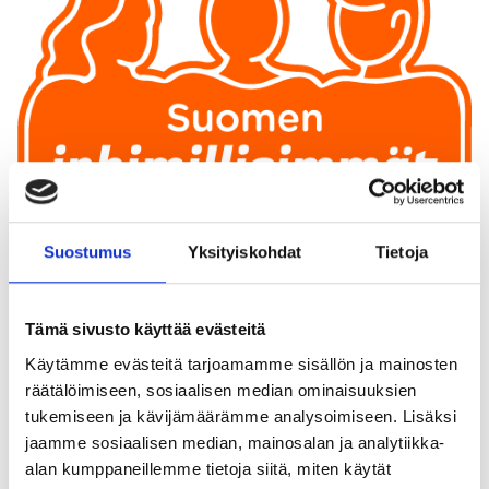
Suostumus
Yksityiskohdat
Tietoja
MUKANA RAKENTAMASSA SUOMEN INHIMILLISIMPIÄ
TYÖPAIKKOJA
Tämä sivusto käyttää evästeitä
Sosiaalinen vastuu
Käytämme evästeitä tarjoamamme sisällön ja mainosten
räätälöimiseen, sosiaalisen median ominaisuuksien
Inrego on mukana
Live-säätiön
Suomen inhimillisimmät
tukemiseen ja kävijämäärämme analysoimiseen. Lisäksi
työpaikat -verkostossa, jonka tavoitteena on edistää
jaamme sosiaalisen median, mainosalan ja analytiikka-
yhdenvertaista, monimuotoista ja saavutettavaa
alan kumppaneillemme tietoja siitä, miten käytät