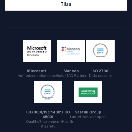
Tilaa
Microsoft
Blancco
ISO 27001
Authorized refurbisher
Gold ITAD Partner
Data security
ISO 9001/ISO 14001/ISO
Vastuu Group
45001
Luotettava kumppani
Quality/Environment/Health
& safety