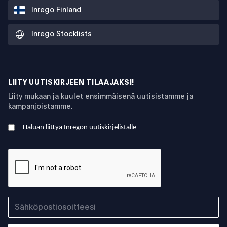
Inrego Finland
Inrego Stocklists
LIITY UUTISKIRJEEN TILAAJAKSI!
Liity mukaan ja kuulet ensimmäisenä uutisistamme ja
kampanjoistamme.
Haluan liittyä Inregon uutiskirjelistalle