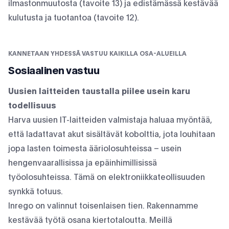
ilmastonmuutosta (tavoite 13) ja edistämässä kestävää
kulutusta ja tuotantoa (tavoite 12).
KANNETAAN YHDESSÄ VASTUU KAIKILLA OSA-ALUEILLA
Sosiaalinen vastuu
Uusien laitteiden taustalla piilee usein karu
todellisuus
Harva uusien IT-laitteiden valmistaja haluaa myöntää,
että ladattavat akut sisältävät kobolttia, jota louhitaan
jopa lasten toimesta ääriolosuhteissa – usein
hengenvaarallisissa ja epäinhimillisissä
työolosuhteissa. Tämä on elektroniikkateollisuuden
synkkä totuus.
Inrego on valinnut toisenlaisen tien. Rakennamme
kestävää työtä osana kiertotaloutta. Meillä