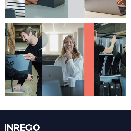
COMPLIANCE – VASTUULLISTA JA SÄÄNTÖJENMUKAISTA
TOIMINTAA
Downstream Compliance -
Toimitusketju
Footer
COMPLIANCE – VASTUULLISTA JA SÄÄNTÖJENMUKAISTA
TOIMINTAA
Code of Conduct -
Inrego