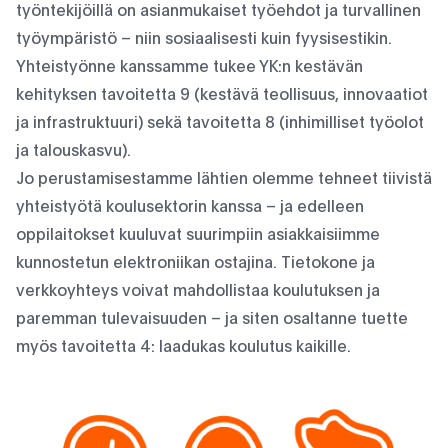
työntekijöillä on asianmukaiset työehdot ja turvallinen
työympäristö – niin sosiaalisesti kuin fyysisestikin.
Yhteistyönne kanssamme tukee YK:n kestävän
kehityksen tavoitetta 9 (kestävä teollisuus, innovaatiot
ja infrastruktuuri) sekä tavoitetta 8 (inhimilliset työolot
ja talouskasvu).
Jo perustamisestamme lähtien olemme tehneet tiivistä
yhteistyötä koulusektorin kanssa – ja edelleen
oppilaitokset kuuluvat suurimpiin asiakkaisiimme
kunnostetun elektroniikan ostajina. Tietokone ja
verkkoyhteys voivat mahdollistaa koulutuksen ja
paremman tulevaisuuden – ja siten osaltanne tuette
myös tavoitetta 4: laadukas koulutus kaikille.