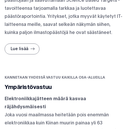
päästöjään ja saavuttamaan Science Based Targets -
tavoitteensa tarjoamalla tarkkaa ja luotettavaa
päästöraportointia. Yritykset, jotka myyvät käytetyt IT-
laitteensa meille, saavat selkeän näkymän siihen,
kuinka paljon ilmastopäästöjä he ovat säästäneet.
Lue lisää
KANNETAAN YHDESSÄ VASTUU KAIKILLA OSA-ALUEILLA
Ympäristövastuu
Elektroniikkajätteen määrä kasvaa
räjähdysmäisesti
Joka vuosi maailmassa heitetään pois enemmän
elektroniikkaa kuin Kiinan muurin painaa yli 63