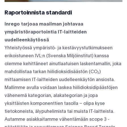
Raportoinnista standardi
Inrego tarjoaa maailman johtavaa
ympäristöraportointia IT-laitteiden
uudelleenkäytössä
Yhteistyössä ympäristö- ja kestävyystutkimukseen
erikoistuneen IVL:n (Svenska Miljöinstitut) kanssa
olemme kehittäneet ainutlaatuisen laskentamallin, joka
mahdollistaa tarkan hiilidioksidisäästön (CO₂)
mittaamisen IT-laitteiden uudelleenkäytön ansiosta.
Mallimme avulla voidaan laskea hiilidioksidipäästöjen
vähenemä kategorian, alakategorian ja jopa
yksittäisten komponenttien tasolla – olipa kyse
tietokoneista, älypuhelimista tai muista IT-laitteista.
Autamme asiakkaitamme vähentämään scope 3 -