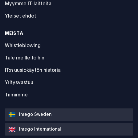
Myymme IT-laitteita
Yleiset ehdot
MEISTÄ
Whistleblowing
Tule meille töihin
IT:n uusiokäytön historia
Yritysvastuu
Tiimimme
Inrego Sweden
Inrego International