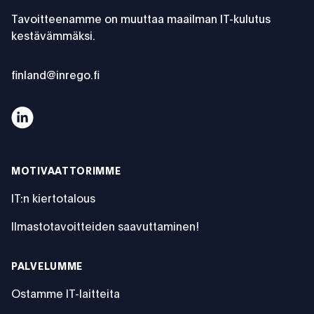
Toimintatapamme
Tavoitteenamme on muuttaa maailman IT-kulutus
kestävämmäksi.
finland@inrego.fi
Sustainability Compliance - Vastuullisuus
MOTIVAATTORIMME
IT:n kiertotalous
Ilmastotavoitteiden saavuttaminen!
PALVELUMME
Ostamme IT-laitteita