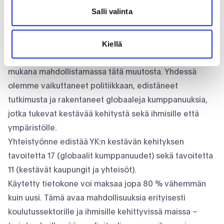
Salli valinta
Kiertotalouteen siirtyminen vaatii yhteistyötä
Siirtyminen kiertotalouteen edellyttää saumatonta
Kiellä
yhteistyötä yritysten, tutkimuksen ja päätöksenteon
välillä. Kun myytte käytetyt IT-laitteenne meille, olette
mukana mahdollistamassa tätä muutosta. Yhdessä
olemme vaikuttaneet politiikkaan, edistäneet
tutkimusta ja rakentaneet globaaleja kumppanuuksia,
jotka tukevat kestävää kehitystä sekä ihmisille että
ympäristölle.
Yhteistyönne edistää YK:n kestävän kehityksen
tavoitetta 17 (globaalit kumppanuudet) sekä tavoitetta
11 (kestävät kaupungit ja yhteisöt).
Käytetty tietokone voi maksaa jopa 80 % vähemmän
kuin uusi. Tämä avaa mahdollisuuksia erityisesti
koulutussektorille ja ihmisille kehittyvissä maissa –