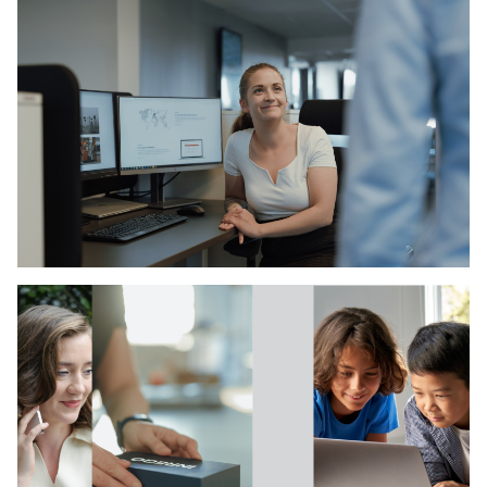
COMPLIANCE – VASTUULLISTA JA SÄÄNTÖJENMUKAISTA
TOIMINTAA
Quality Compliance - Laatu
MEISTÄ
Compliance – vastuullista ja
sääntöjenmukaista toimintaa
Toimintaamme ohjaavat säädökset ja standardit,
joita noudatamme kaikessa liiketoiminnassa.