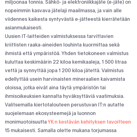
miljoonaa tonnia. Sähkö- ja elektroniikkajäte (e-jäte) on
nopeimmin kasvava jätelaji maailmassa, ja vain alle
viidennes kaikesta syntyvästä e-jätteestä kierrätetään
asianmukaisesti.
Uusien IT-laitteiden valmistuksessa tarvittavien
kriittisten raaka-aineiden louhinta kuormittaa sekä
ihmistä että ympäristöä. Yhden tietokoneen valmistus
kuluttaa keskimäärin 22 kiloa kemikaaleja, 1 500 litraa
vettä ja synnyttää jopa 1 200 kiloa jätettä. Valmistus
edellyttää usein harvinaisten mineraalien kaivamista
oloissa, jotka eivät aina täytä ympäristön tai
ihmisoikeuksien kannalta hyväksyttäviä vaatimuksia.
Valitsemalla kiertotalouteen perustuvan IT:n autatte
suojelemaan ekosysteemejä ja luonnon
monimuotoisuutta
YK:n kestävän kehityksen tavoitteen
15 mukaisesti. Samalla olette mukana torjumassa