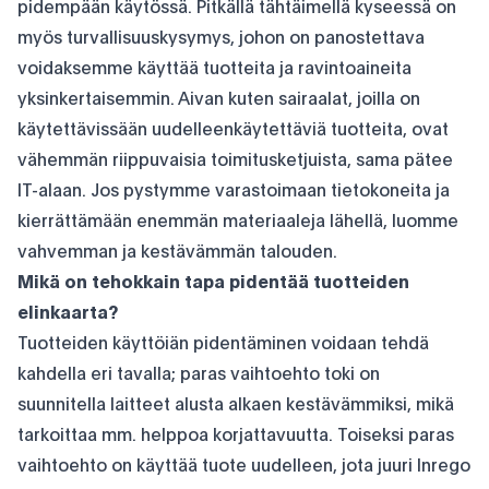
pidempään käytössä. Pitkällä tähtäimellä kyseessä on
myös turvallisuuskysymys, johon on panostettava
voidaksemme käyttää tuotteita ja ravintoaineita
yksinkertaisemmin. Aivan kuten sairaalat, joilla on
käytettävissään uudelleenkäytettäviä tuotteita, ovat
vähemmän riippuvaisia ​​toimitusketjuista, sama pätee
IT-alaan. Jos pystymme varastoimaan tietokoneita ja
kierrättämään enemmän materiaaleja lähellä, luomme
vahvemman ja kestävämmän talouden.
Mikä on tehokkain tapa pidentää tuotteiden
elinkaarta?
Tuotteiden käyttöiän pidentäminen voidaan tehdä
kahdella eri tavalla; paras vaihtoehto toki on
suunnitella laitteet alusta alkaen kestävämmiksi, mikä
tarkoittaa mm. helppoa korjattavuutta. Toiseksi paras
vaihtoehto on käyttää tuote uudelleen, jota juuri Inrego