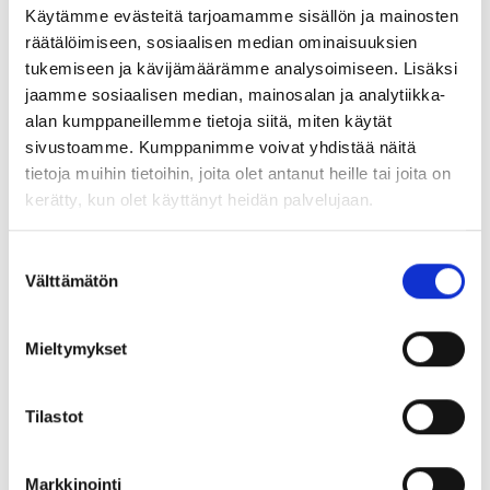
nostamaan luonnonvarojen veroja, mutta voimme ehkä
Käytämme evästeitä tarjoamamme sisällön ja mainosten
alentaa arvoa säilyttävien tuotteiden veroja.
räätälöimiseen, sosiaalisen median ominaisuuksien
tukemiseen ja kävijämäärämme analysoimiseen. Lisäksi
Korjauksesta on tehtävä edullisempaa ja
jaamme sosiaalisen median, mainosalan ja analytiikka-
kannattavampaa kuin uuden ostamisesta. Toinen
alan kumppaneillemme tietoja siitä, miten käytät
keskeinen tekijä on säännellä tuotteita enemmän. Jos
sivustoamme. Kumppanimme voivat yhdistää näitä
teemme niistä helpommin korjattavia, se hyödyttää
tietoja muihin tietoihin, joita olet antanut heille tai joita on
kaikkia aina yksityisestä käyttäjästä korjausyrityksiin.
kerätty, kun olet käyttänyt heidän palvelujaan.
Valitettavan usein edelleen koko kannettava tietokone
tai skootteri on romutettava, koska akun vaihtaminen
Suostumuksen
Välttämätön
on liian vaikeaa ja aikaa vievää riippumattomalle
valinta
korjaamolle.
Miten yritykset voivat edistää kiertotaloutta?
Mieltymykset
Voit edistää kiertotaloutta mm. ostamalla tai myymällä
IT-laitteita Inregon kautta. Kunnostettujen tuotteiden
Tilastot
ostaminen tai myyminen on uskomattoman tehokasta
kiertotalouden edistämisen näkökulmasta. Jotkut
Markkinointi