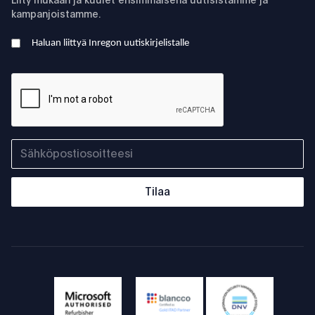
Liity mukaan ja kuulet ensimmäisenä uutisistamme ja
kampanjoistamme.
Haluan liittyä Inregon uutiskirjelistalle
Tilaa