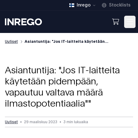
Inrego
Stocklists
Inrego
Open We
Op
Uutiset
Asiantuntija: "Jos IT-laitteita käytetään...
Asiantuntija: "Jos IT-laitteita
käytetään pidempään,
vapautuu valtava määrä
ilmastopotentiaalia""
Uutiset
•
29 maaliskuu 2023
•
3 min lukuaika