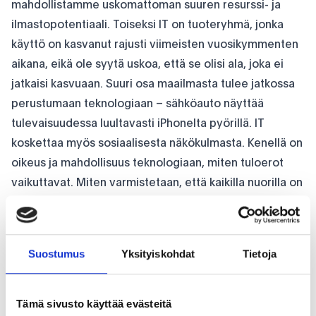
mahdollistamme uskomattoman suuren resurssi- ja
ilmastopotentiaali. Toiseksi IT on tuoteryhmä, jonka
käyttö on kasvanut rajusti viimeisten vuosikymmenten
aikana, eikä ole syytä uskoa, että se olisi ala, joka ei
jatkaisi kasvuaan. Suuri osa maailmasta tulee jatkossa
perustumaan teknologiaan – sähköauto näyttää
tulevaisuudessa luultavasti iPhonelta pyörillä. IT
koskettaa myös sosiaalisesta näkökulmasta. Kenellä on
oikeus ja mahdollisuus teknologiaan, miten tuloerot
vaikuttavat. Miten varmistetaan, että kaikilla nuorilla on
mahdollisuus teknologiaan? Tämän vuoksi tarvitsemme
toimijoita, jotka uudistavat vanhoja laitteita käyttöön.
Kuinka voimme vielä tehokkaammin siirtyä
Suostumus
Yksityiskohdat
Tietoja
kiertotalouteen?
Tarvitsemme kehittyneen talouden sääntelykehyksen
kiertotalouden edistämiseksi. Emme ehkä pysty
Tämä sivusto käyttää evästeitä