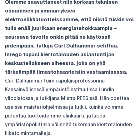
Olemme saavuttaneet niin korkean teknisen
osaamisen ja ymmärryksen
elektroniikkatuotteissamme, että niistä tuskin voi
tulla enää juurikaan energiatehokkaampia –
seuraava tavoite onkin pitää ne käytössä
pidempään, tutkija Carl Dalhammar selittää.
Inrego tapasi kiertotalouden asiantuntijan
keskustellakseen aiheesta, joka on yhä
tärkeämpää ilmastohaasteisiin vastaamisessa.
Carl Dalhammar toimii apulaisprofessorina
Kansainvälisessä ympäristöinstituutissa Lundin
yliopistossa ja tutkijana Mistra REES:ssä. Hän opettaa
useissa maisteriohjelmissa ja tutkii, kuinka voimme
pidentää tuotteidemme elinkaarta ja luoda
ympäristöpoliittisia välineitä tukemaan kiertotalouden
liiketoimintamalleja.