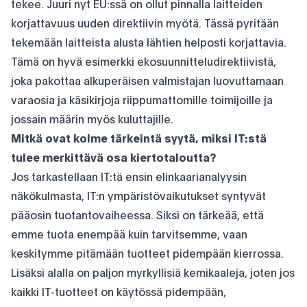
tekee. Juuri nyt EU:ssä on ollut pinnalla laitteiden
korjattavuus uuden direktiivin myötä. Tässä pyritään
tekemään laitteista alusta lähtien helposti korjattavia.
Tämä on hyvä esimerkki ekosuunnitteludirektiivistä,
joka pakottaa alkuperäisen valmistajan luovuttamaan
varaosia ja käsikirjoja riippumattomille toimijoille ja
jossain määrin myös kuluttajille.
Mitkä ovat kolme tärkeintä syytä, miksi IT:stä
tulee merkittävä osa kiertotaloutta?
Jos tarkastellaan IT:tä ensin elinkaarianalyysin
näkökulmasta, IT:n ympäristövaikutukset syntyvät
pääosin tuotantovaiheessa. Siksi on tärkeää, että
emme tuota enempää kuin tarvitsemme, vaan
keskitymme pitämään tuotteet pidempään kierrossa.
Lisäksi alalla on paljon myrkyllisiä kemikaaleja, joten jos
kaikki IT-tuotteet on käytössä pidempään,