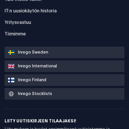
IT:n uusiokäytön historia
Yritysvastuu
Tiimimme
Inrego Sweden
Inrego International
Inrego Finland
Inrego Stocklists
LIITY UUTISKIRJEEN TILAAJAKSI!