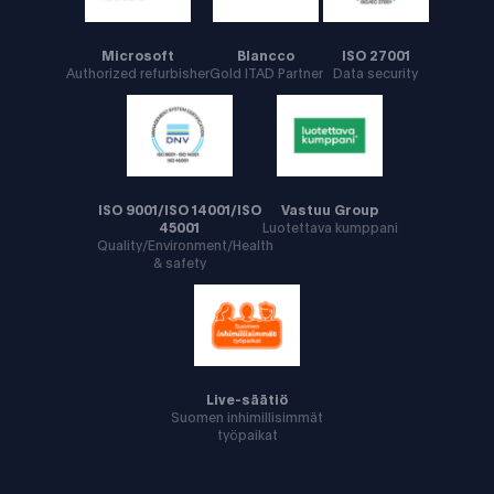
Microsoft
Blancco
ISO 27001
Authorized refurbisher
Gold ITAD Partner
Data security
ISO 9001/ISO 14001/ISO
Vastuu Group
45001
Luotettava kumppani
Quality/Environment/Health
& safety
Live-säätiö
Suomen inhimillisimmät
työpaikat