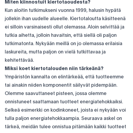
Miten kiinnostuit kiertotaoudesta?
Kun aloitin tutkimukseni vuonna 1999, halusin hypätä
jollekin ihan uudelle alueelle. Kiertotaloutta käsitteenä
ei silloin varsinaisesti ollut olemassa. Aloin selvittää ja
tutkia aihetta, jolloin havaitsin, että siellä oli paljon
tutkimatonta. Nykyään meillä on jo olemassa erilaisia ​​
laskureita, mutta paljon on vielä tutkittavaa ja
kehitettävää.
Miksi koet kiertotalouden niin tärkeänä?
Ympäristön kannalta on elintärkeää, että tuotteemme
tai ainakin niiden komponentit säilyvät pidempään.
Olemme saavuttaneet pisteen, jossa olemme
onnistuneet saattamaan tuotteet energiatehokkaiksi.
Selkeä esimerkki on kodinkoneet, joista ei nykyään voi
tulla paljon energiatehokkaampia. Seuraava askel on
tärkeä, meidän tulee onnistua pitämään kaikki tuotteet