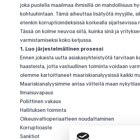
joka puolella maailmaa ihmisillä on mahdollisuus hyö
kohtuuhintaan. Tämä aiheuttaa lisätyötä myyjille, sil
etenkin korruptioindeksissä korkealla sijaitsevissa 
Tässä on kolme neuvoa siitä, kuinka sinä ja yrityks
varmistamiseksi koko ketjussa.
1. Luo järjestelmällinen prosessi
Ennen jokaista uutta asiakasyhteistyötä tarvitaan 
haasteista, jotta vastuullinen toiminta voidaan va
olemme kartoittaneet maariskianalyysissä kaikki ma
Maariskianalyysimme antaa viitteitä maan nykytilast
Ilmaisuvapaus
Poliittinen vakaus
Hallituksen toiminta
Oikeusvaltioperiaatteen noudattaminen
Korruptioaste
Sanktiot