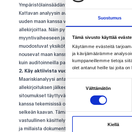
Ympäristölainsäädäntö
Kattavan analyysin avulla voimme tehdä arvion siitä
Suostumus
uuden maan kanssa vaatii. Meillä on käytössä Comp
allekirjoittaa. Näin pyrimme varmistamaan, että m
Tämä sivusto käyttää eväste
myyntivaiheeseen ja että asiakas sitoutuu käsitte
muodostuvat yksiköt paikallisen ympäristölainsäädä
Käytämme evästeitä tarjoama
ja kävijämäärämme analysoim
nousevat maan kanssa toiminta vaatii perusteellista
kumppaneillemme tietoja siitä
kuin auditoinneilla paikan päällä.
olet antanut heille tai joita o
2. Käy aktiivista vuoropuhelua toimittajien ka
Maariskianalyysi antaa viitteet, kuinka tiiviisti ky
Suostumuksen
allekirjoituksen jälkeen. Valitettavasti aina ei ole
Välttämätön
valinta
sitoumukset täyttyvät, tämän vuoksi seuranta on t
kanssa tekemisissä olevien yhteyshenkilöidemme 
selkeän kaavan. Tämä kaava luo selkeyttä vuoropuh
vastuullinen käsittely on meille tärkeää, mitä vaat
Kiellä
ja millaista dokumentaatiota tarvitsemme. On tärke