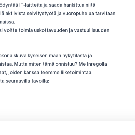
dyntää IT-laitteita ja saada hankittua niitä
lä aktiivista selvitystyötä ja vuoropuhelua tarvitaan
maissa.
esi voitte toimia uskottavuuden ja vastuullisuuden
kokonaiskuva kyseisen maan nykytilasta ja
rmistaa. Mutta miten tämä onnistuu? Me Inregolla
at, joiden kanssa teemme liiketoimintaa.
a seuraavilla tavoilla: