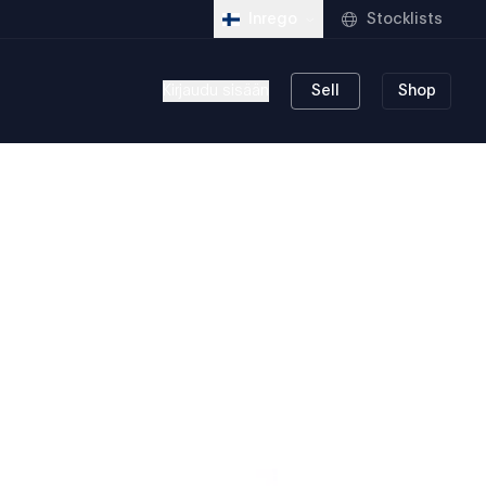
Stocklists
Inrego
Kirjaudu sisään
Sell
Shop