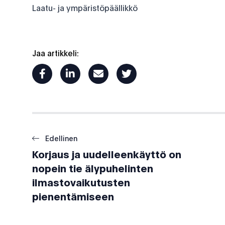
Laatu- ja ympäristöpäällikkö
Jaa artikkeli:
facebook
linkedin
mail
twitter
Edellinen
Korjaus ja uudelleenkäyttö on
nopein tie älypuhelinten
ilmastovaikutusten
pienentämiseen