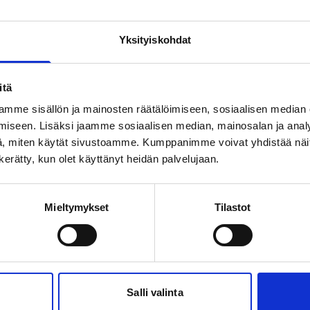
, millaisia toimenpiteitä yhteistyön aloittaminen
Yksityiskohdat
liance-liite, joka jokaisen jälleenmyyjämme täytyy
yymämme laitteet voidaan jäljittää seuraavaan
itä
lemään myöhemmin elektroniikkajätteeksi
nnön mukaisesti. Riskianalyysissä korkealle
mme sisällön ja mainosten räätälöimiseen, sosiaalisen median
iseen. Lisäksi jaamme sosiaalisen median, mainosalan ja analy
 seurantaa, joka tapahtuu niin puhelinkeskusteluilla
, miten käytät sivustoamme. Kumppanimme voivat yhdistää näitä t
n kerätty, kun olet käyttänyt heidän palvelujaan.
nssa
seisen maan toimittajia seurataan Compliance-liitteen
 itsestään selvää, että Compliance-kirjeessä asetetut
Mieltymykset
Tilastot
ärkeää. Helpottaaksemme päivittäin jälleenmyyjien
työtä, olemme perustaneet seurantaa varten
eluun asiakkaan kanssa ja avaa tarkemmin, miksi
imuksia meillä on itsellemme ja jälleenmyyjillemme
Salli valinta
ää, että Compliance-mallilla on selkeä prosessi