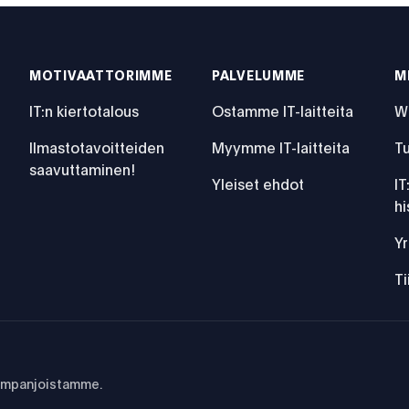
MOTIVAATTORIMME
PALVELUMME
M
IT:n kiertotalous
Ostamme IT-laitteita
W
Ilmastotavoitteiden
Myymme IT-laitteita
Tu
saavuttaminen!
Yleiset ehdot
IT
hi
ttyjen IT-laitteiden myynnissä
Yr
T
kampanjoistamme.