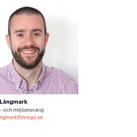
 Långmark
s- och miljöansvarig
langmark@inrego.se