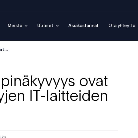
Meistä
Uutiset
Asiakastarinat
Ota yhteyttä
t...
läpinäkyvyys ovat
yjen IT-laitteiden
ika