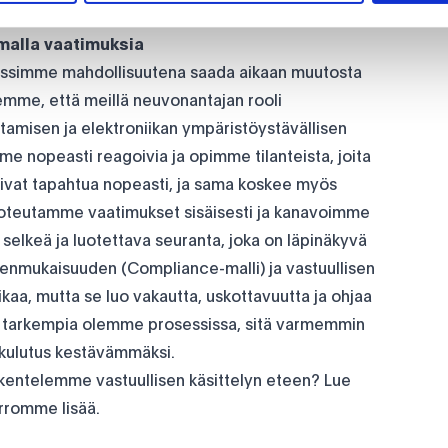
le, jälleenmyyjillemme kuin yhteiskunnille.
amalla vaatimuksia
ssimme mahdollisuutena saada aikaan muutosta
oemme, että meillä neuvonantajan rooli
amisen ja elektroniikan ympäristöystävällisen
e nopeasti reagoivia ja opimme tilanteista, joita
ivat tapahtua nopeasti, ja sama koskee myös
oteutamme vaatimukset sisäisesti ja kanavoimme
 selkeä ja luotettava seuranta, joka on läpinäkyvä
stenmukaisuuden (Compliance-malli) ja vastuullisen
kaa, mutta se luo vakautta, uskottavuutta ja ohjaa
ä tarkempia olemme prosessissa, sitä varmemmin
kulutus kestävämmäksi.
öskentelemme vastuullisen käsittelyn eteen? Lue
erromme lisää.