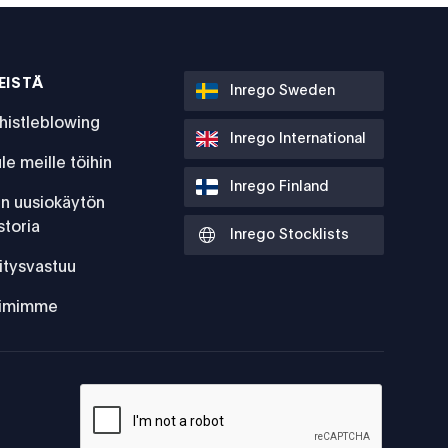
EISTÄ
Inrego Sweden
histleblowing
Inrego International
le meille töihin
Inrego Finland
:n uusiokäytön
storia
Inrego Stocklists
itysvastuu
iimimme