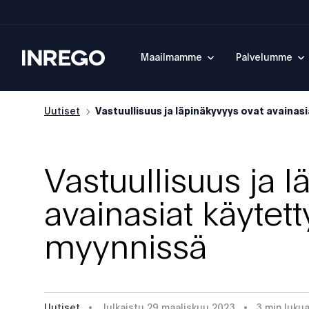
Inrego
Maailmamme
Palvelumme
Uutiset
Vastuullisuus ja läpinäkyvyys ovat avainasia
Vastuullisuus ja 
avainasiat käytett
myynnissä
Uutiset
•
Julkaistu
29 maaliskuu 2023
•
3 min lukua