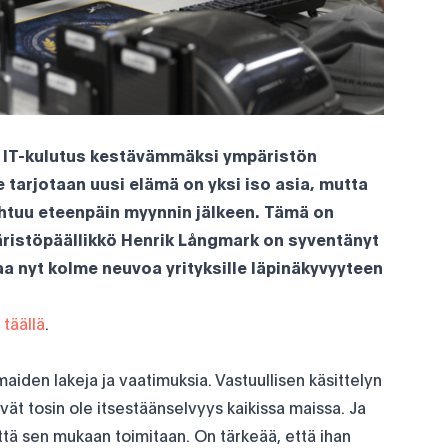
IT-kulutus kestävämmäksi ympäristön
le tarjotaan uusi elämä on yksi iso asia, mutta
pahtuu eteenpäin myynnin jälkeen. Tämä on
päristöpäällikkö Henrik Långmark on syventänyt
aa nyt kolme neuvoa yrityksille läpinäkyvyyteen
a
täällä
.
maiden lakeja ja vaatimuksia. Vastuullisen käsittelyn
vät tosin ole itsestäänselvyys kaikissa maissa. Ja
 että sen mukaan toimitaan. On tärkeää, että ihan