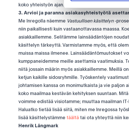
koko yhteistyön ajan. Näin siitä on hyötyä niin meil
3. Arvioi ja paranna asiakasyhteistyötä asett
Me Inregolla näemme
Vastuullisen käsittelyn
-prose
niin paikallisesti kuin vastaanottavassa maassa. K
asiakkaillemme. Selitämme lainsäädäntöjen noudatt
käsittelyn tärkeyttä. Varmistamme myös, että olemm
muissa maissa ilmenee. Lainsäädäntömuutokset vo
kumppaneidemme meille asettamia vaatimuksia. T
niitä jossain määrin myös asiakkaillemme. Meillä on
ketjun kaikille sidosryhmille. Työskentely vaatimu
johtamisen kanssa on monimutkaista ja vie paljon ai
koko maailmaa kestävän kehityksen suuntaan. Mit
voimme edistää visiotamme; muuttaa maailman IT-
Haluatko tietää lisää siitä, miten me Inregossa ty
lisää käsittelystämme
täältä
tai ota yhteyttä niin k
Henrik Långmark