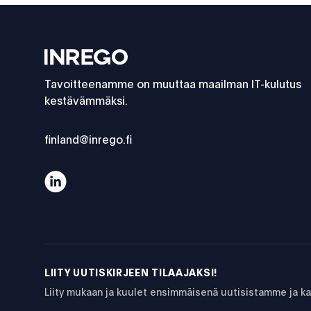
Footer
Inrego
Tavoitteenamme on muuttaa maailman IT-kulutus
kestävämmäksi.
finland@inrego.fi
Vastuullisuus ja läpinäkyvyys ovat avainasiat käyte
LIITY UUTISKIRJEEN TILAAJAKSI!
Liity mukaan ja kuulet ensimmäisenä uutisistamme ja 