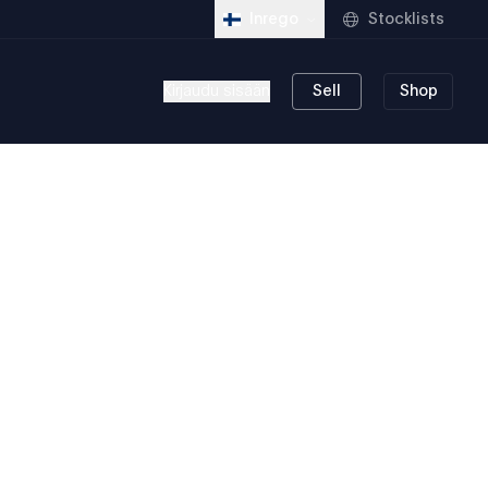
Stocklists
Inrego
Kirjaudu sisään
Sell
Shop