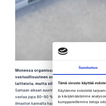
Suostumus
Monessa organisaatiossa IT nähdään edelleen 
vastuullisuuteen on merkittävä. Jopa 15 % org
Tämä sivusto käyttää eväste
laitteista, mutta silti IT jää usein “näkymättö
Käytämme evästeitä tarjoama
Samaan aikaan suurin osa IT:n päästöistä syntyy jo
ja kävijämäärämme analysoim
vastaa jopa 80–90 % laitteen kokonaispäästöistä, m
kumppaneillemme tietoja siitä
ilmaston kannalta haastavan mallin.