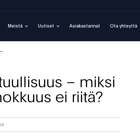
Meistä
Uutiset
Asiakastarinat
Ota yhteyttä
..
stuullisuus – miksi
okkuus ei riitä?
ka