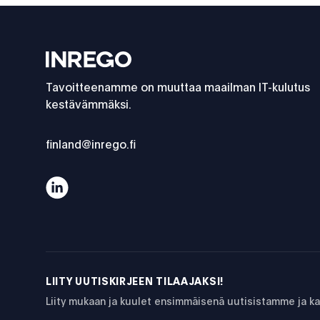
Footer
Inrego
Tavoitteenamme on muuttaa maailman IT-kulutus
kestävämmäksi.
finland@inrego.fi
IT-strategia ja vastuullisuus – miksi pelkkä energiat
LIITY UUTISKIRJEEN TILAAJAKSI!
Liity mukaan ja kuulet ensimmäisenä uutisistamme ja 