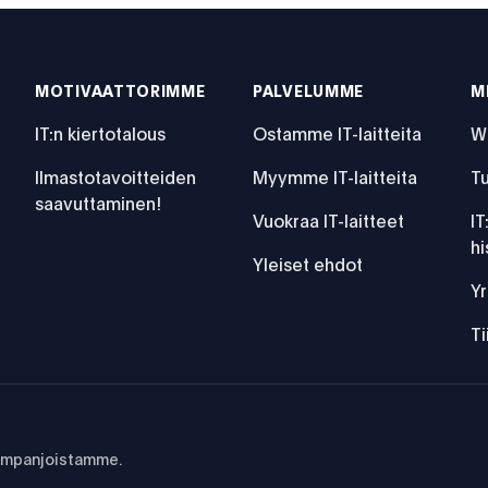
MOTIVAATTORIMME
PALVELUMME
M
IT:n kiertotalous
Ostamme IT-laitteita
W
Ilmastotavoitteiden
Myymme IT-laitteita
Tu
saavuttaminen!
Vuokraa IT-laitteet
IT
hi
Yleiset ehdot
ehokkuus ei riitä?
Yr
T
kampanjoistamme.