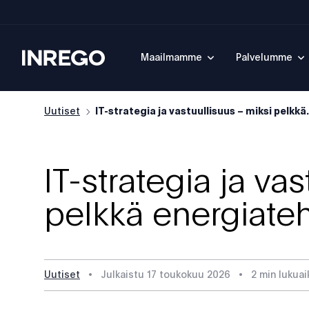
Inrego
Maailmamme
Palvelumme
Uutiset
IT-strategia ja vastuullisuus – miksi pelkkä.
IT-strategia ja va
pelkkä energiateh
Uutiset
•
Julkaistu
17 toukokuu 2026
•
2 min lukuai