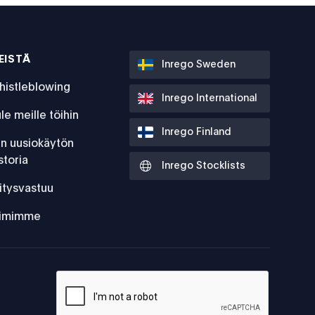
EISTÄ
Inrego Sweden
histleblowing
Inrego International
le meille töihin
Inrego Finland
:n uusiokäytön
storia
Inrego Stocklists
itysvastuu
iimimme