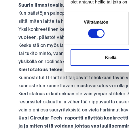
olet antanut heille tai joita o
Suurin ilmastovaikutus syntyy elinkaaren alus
Kun päästöjen painopiste on tuotannossa, energiate
Suostumuksen
siitä, miten laitteita hankitaan, käytetään ja kierrät
Välttämätön
valinta
Yksi konkreettinen keino on käyttöiän pidentäminen
vuoteen, päästöt vähenevät noin 40 %. Kokonaiskäy
Keskeistä on myös laitteiden nopea uudelleenkäyttö 
tai tukitoiminto, vaan myös merkittävä osa organis
Kiellä
yksiköllä on roolinsa organisaation vastuullisuusta
Kiertotalous tekee IT:stä vastuullisuuden työk
Kunnostetut IT-laitteet tarjoavat tehokkaan tavan
kunnostetun kannettavan ilmastovaikutus voi olla j
Kiertotalous ei kuitenkaan ole vain ympäristöteko.
resurssitehokkuutta ja vähentää riippuvuutta uusien
vain pieni osa suuryrityksistä on vielä harkinnut käy
Uusi Circular Tech -raportti näyttää konkreetti
ja ja miten sitä voidaan johtaa vastuullisemmin