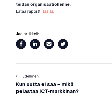
teidän organisaatiollenne.
Lataa raportti
täältä
.
Jaa artikkeli:
facebook
linkedin
mail
twitter
Edellinen
Kun uutta ei saa – mikä
pelastaa ICT-markkinan?