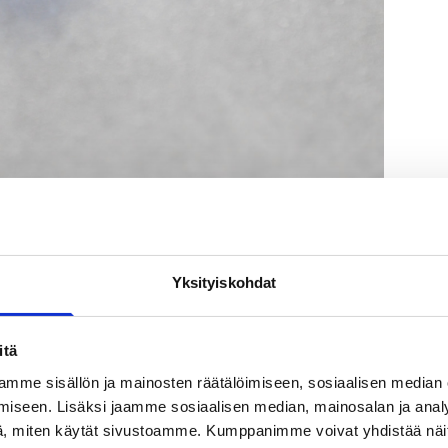
Yksityiskohdat
tukitoimintona, vaikka sen vaikutus
anisaation ilmastovaikutuksista syntyy IT-
itä
mäksi tekijäksi” vastuullisuustyössä.
mme sisällön ja mainosten räätälöimiseen, sosiaalisen median
 ennen kuin laite otetaan käyttöön. Tuotantovaihe
iseen. Lisäksi jaamme sosiaalisen median, mainosalan ja analy
ikä tekee uusien laitteiden jatkuvasta hankinnasta
, miten käytät sivustoamme. Kumppanimme voivat yhdistää näitä t