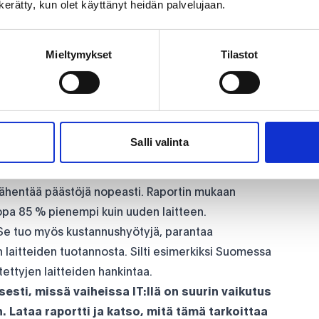
n kerätty, kun olet käyttänyt heidän palvelujaan.
sa
hokkuus yksin ei riitä. Todellinen muutos syntyy
etään.
Mieltymykset
Tilastot
. Kun laitteen käyttöikä kasvaa 3 vuodesta 5
ttöikä voi jakautua useammalle käyttäjälle.
ja elinkaaren optimointi. IT ei ole vain kustannus
aation Scope 3 -päästöjä. Näin ollen myös IT-
Salli valinta
voitteiden saavuttamisessa.
alun
 vähentää päästöjä nopeasti. Raportin mukaan
opa 85 % pienempi kuin uuden laitteen.
 Se tuo myös kustannushyötyjä, parantaa
 laitteiden tuotannosta. Silti esimerkiksi Suomessa
tettyjen laitteiden hankintaa.
sesti, missä vaiheissa IT:llä on suurin vaikutus
. Lataa raportti ja katso, mitä tämä tarkoittaa