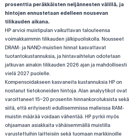
prosenttia peräkkäisten neljännesten välillä, ja
hintojen ennustetaan edelleen nousevan
tilikauden aikana.
HP arvioi muistipulan vaikuttavan talouteensa
voimakkaimmin tilikauden jälkipuoliskolla. Nousseet
DRAM- ja NAND-muistien hinnat kasvattavat
tuotantokustannuksia, ja hintavaihtelun odotetaan
jatkuvan ainakin tilikauden 2026 ajan ja mahdollisesti
vielä 2027 puolelle.
Kompensoidakseen kasvaneita kustannuksia HP on
nostanut tietokoneiden hintoja. Alan analyytikot ovat
varoittaneet 15–20 prosentin hinnankorotuksista sekä
siitä, että erityisesti edullisemmissa malleissa RAM-
muistin määrää voidaan vähentää. HP pyrkii myös
ohjaamaan asiakkaita vähäisemmällä muistilla
varustettuihin laitteisiin sekä tuomaan markkinoille