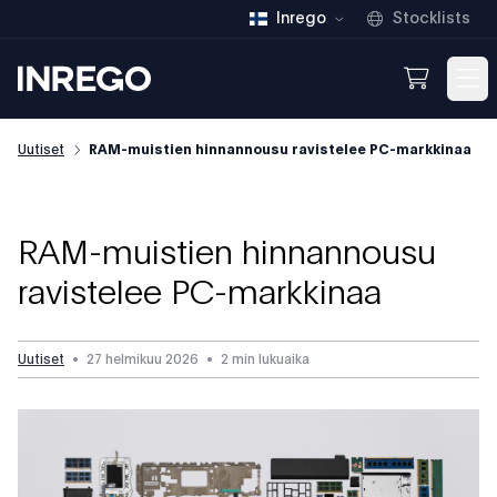
Inrego
Stocklists
Inrego
Open We
Op
Uutiset
RAM-muistien hinnannousu ravistelee PC-markkinaa
RAM-muistien hinnannousu
ravistelee PC-markkinaa
Uutiset
•
27 helmikuu 2026
•
2 min lukuaika