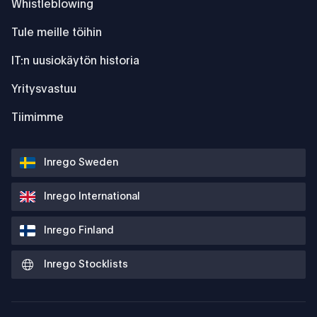
Whistleblowing
Tule meille töihin
IT:n uusiokäytön historia
Yritysvastuu
Tiimimme
Inrego Sweden
Inrego International
Inrego Finland
Inrego Stocklists