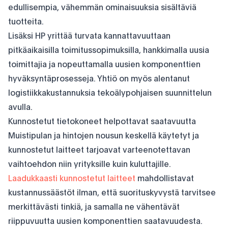
edullisempia, vähemmän ominaisuuksia sisältäviä
tuotteita.
Lisäksi HP yrittää turvata kannattavuuttaan
pitkäaikaisilla toimitussopimuksilla, hankkimalla uusia
toimittajia ja nopeuttamalla uusien komponenttien
hyväksyntäprosesseja. Yhtiö on myös alentanut
logistiikkakustannuksia tekoälypohjaisen suunnittelun
avulla.
Kunnostetut tietokoneet helpottavat saatavuutta
Muistipulan ja hintojen nousun keskellä käytetyt ja
kunnostetut laitteet tarjoavat varteenotettavan
vaihtoehdon niin yrityksille kuin kuluttajille.
Laadukkaasti kunnostetut laitteet
mahdollistavat
kustannussäästöt ilman, että suorituskyvystä tarvitsee
merkittävästi tinkiä, ja samalla ne vähentävät
riippuvuutta uusien komponenttien saatavuudesta.