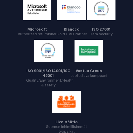
Microsoft
Blancco
ISO 27001
Authorized refurbisher
Gold ITAD Partner
Data security
ISO 9001/ISO 14001/ISO
Vastuu Group
45001
Luotettava kumppani
Quality/Environment/Health
& safety
Live-säätiö
Suomen inhimillisimmät
työpaikat