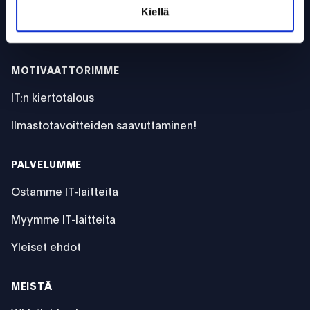
Kiellä
RAM-muistien hinnannousu ravistelee PC-markkinaa
MOTIVAATTORIMME
IT:n kiertotalous
Ilmastotavoitteiden saavuttaminen!
PALVELUMME
Ostamme IT-laitteita
Myymme IT-laitteita
Yleiset ehdot
MEISTÄ