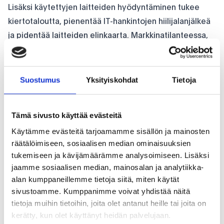
Lisäksi käytettyjen laitteiden hyödyntäminen tukee
kiertotaloutta, pienentää IT-hankintojen hiilijalanjälkeä
ja pidentää laitteiden elinkaarta. Markkinatilanteessa,
jossa uusien laitteiden hinnat nousevat,
komponettipula vaikuttaa saatavuuteen ja
kokoonpanoja kevennetään, vastuullisesti kunnostetut
Suostumus
Yksityiskohdat
Tietoja
laitteet voivat tarjota sekä taloudellisesti että
ympäristön kannalta kestävän ratkaisun.
Tämä sivusto käyttää evästeitä
Lähde:
RAM now represents 35 percent of bill of
Käytämme evästeitä tarjoamamme sisällön ja mainosten
materials for HP PCs - Ars Technica
räätälöimiseen, sosiaalisen median ominaisuuksien
tukemiseen ja kävijämäärämme analysoimiseen. Lisäksi
jaamme sosiaalisen median, mainosalan ja analytiikka-
Jaa artikkeli:
alan kumppaneillemme tietoja siitä, miten käytät
sivustoamme. Kumppanimme voivat yhdistää näitä
facebook
linkedin
mail
twitter
tietoja muihin tietoihin, joita olet antanut heille tai joita on
kerätty, kun olet käyttänyt heidän palvelujaan.