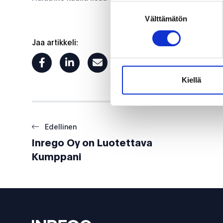
Suostumuksen
Välttämätön
valinta
Jaa artikkeli:
facebook
linkedin
mail
twitter
Kiellä
Edellinen
Inrego Oy on Luotettava
Kumppani
Footer