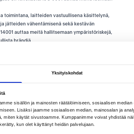
oimintana, laitteiden vastuullisena käsittelynä,
ja jätteiden vähentämisenä sekä kestävän
14001 auttaa meitä hallitsemaan ympäristöriskejä,
lista brändiä.
ietoturvan toteutumiseen. Uudet säännökset,
ellyttävät järjestelmällistä lähestymistapaa
eistyössä kanssamme varmistat, että IT-
Yksityiskohdat
ttää korkeat turvallisuusstandardit.
isuuteen ja työhyvinvointiin, se auttaa meitä
a rakentamaan vahvaa turvallisuuskulttuuria. Tämä
itä
imintaa kokonaisuudessaan.
mme sisällön ja mainosten räätälöimiseen, sosiaalisen median
outumisesta jatkuvaan laatuun, turvallisuuteen ja
iseen. Lisäksi jaamme sosiaalisen median, mainosalan ja analy
 haluamme investoida laadukkaisiin prosesseihin ja
, miten käytät sivustoamme. Kumppanimme voivat yhdistää näitä t
n kerätty, kun olet käyttänyt heidän palvelujaan.
me kehittyy jatkuvasti ja pysyy ajan hermoilla.
yhteyttä!