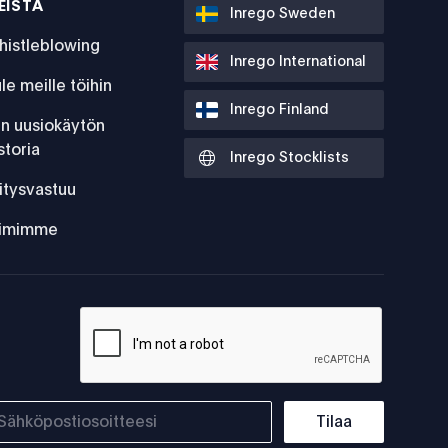
EISTÄ
Inrego Sweden
histleblowing
Inrego International
le meille töihin
Inrego Finland
:n uusiokäytön
storia
Inrego Stocklists
itysvastuu
iimimme
Tilaa