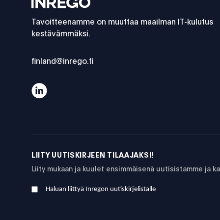
Inrego
Tavoitteenamme on muuttaa maailman IT-kulutus
kestävämmäksi.
finland@inrego.fi
Toimintamme on ISO-sertifioitua
LIITY UUTISKIRJEEN TILAAJAKSI!
Liity mukaan ja kuulet ensimmäisenä uutisistamme ja 
Haluan liittyä Inregon uutiskirjelistalle