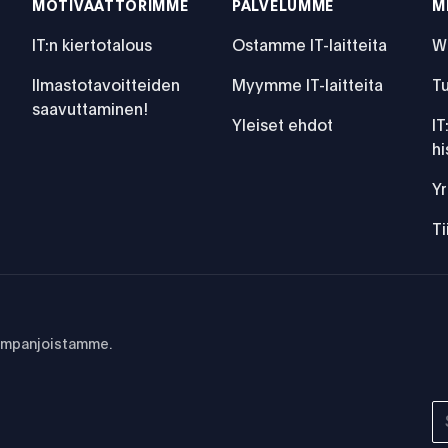
MOTIVAATTORIMME
PALVELUMME
M
IT:n kiertotalous
Ostamme IT-laitteita
W
Ilmastotavoitteiden
Myymme IT-laitteita
Tu
saavuttaminen!
Yleiset ehdot
IT
hi
Yr
T
kampanjoistamme.