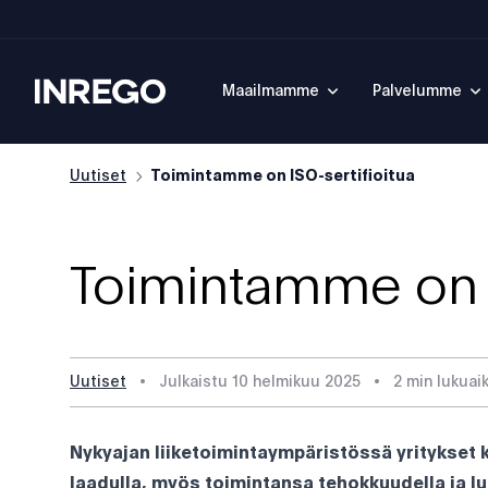
Inrego
Maailmamme
Palvelumme
Uutiset
Toimintamme on ISO-sertifioitua
Toimintamme on I
Uutiset
•
Julkaistu
10 helmikuu 2025
•
2 min lukuai
Nykyajan liiketoimintaympäristössä yritykset k
laadulla, myös toimintansa tehokkuudella ja luo