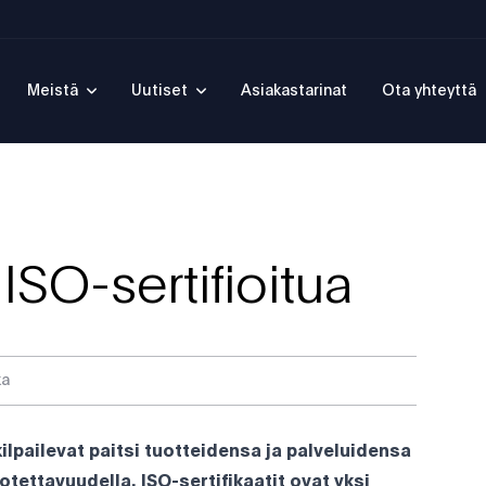
Meistä
Uutiset
Asiakastarinat
Ota yhteyttä
SO-sertifioitua
ka
ilpailevat paitsi tuotteidensa ja palveluidensa
tettavuudella. ISO-sertifikaatit ovat yksi