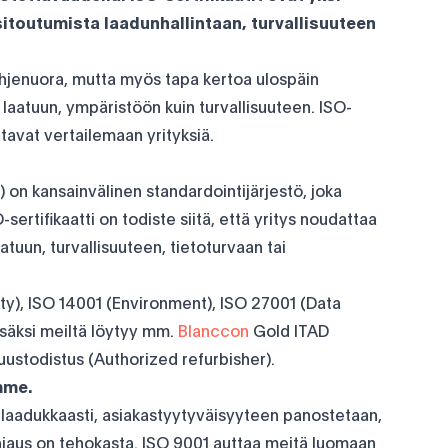
 sitoutumista laadunhallintaan, turvallisuuteen
 ohjenuora, mutta myös tapa kertoa ulospäin
aatuun, ympäristöön kuin turvallisuuteen. ISO-
ttavat vertailemaan yrityksiä.
) on kansainvälinen standardointijärjestö, joka
-sertifikaatti on todiste siitä, että yritys noudattaa
aatuun, turvallisuuteen, tietoturvaan tai
lity), ISO 14001 (Environment), ISO 27001 (Data
isäksi meiltä löytyy mm.
Blanccon
Gold ITAD
ustodistus (Authorized refurbisher).
mme.
 laadukkaasti, asiakastyytyväisyyteen panostetaan,
ohjaus on tehokasta. ISO 9001 auttaa meitä luomaan