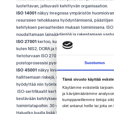
luotettavan, jatkuvasti kehittyvän organisaation.
ISO 14001
näkyy Inregossa ympäristön huomioivana t
resurssien tehokkaana hyödyntämisenä, päästöjen 
kehityksen periaatteiden mukaan toimimisena. ISO 
noudattamaan lainsäädäntöä ja rakentamaan vastuul
ISO 27001
kertoo, kuinka vakavasti suhtaudumme t
kuten NIS2, DORA ja tuleva kyberturvallisuuslaki, ed
tietoturvaan ISO 27001 -standardin mukaisesti. Yht
Suostumus
poistoprosessisi pysyy vaatimustenmukaisena ja täy
ISO 45001
näkyy Inregossa panostuksena työturvall
hallitsemaan riskejä, noudattamaan lainsäädäntöä j
Tämä sivusto käyttää eväste
hyödyttää niin työntekijöitämme kuin yrityksen to
Käytämme evästeitä tarjoama
ISO-sertifikaatit kertovat luotettavasti Inregon sit
ja kävijämäärämme analysoim
kestävään kehitykseen. Se on merkki siitä, että me
kumppaneillemme tietoja siitä
olet antanut heille tai joita o
toimintatapoihin. 30 vuoden aikana hiottu prosessim
Haluatko kuulla lisää toiminnastamme?
Ota meihin 