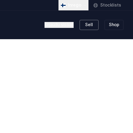
Stocklists
Inrego
Kirjaudu sisään
Sell
Shop