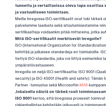
tunnettu ja vertailtavissa oleva tapa osoittaa
ja vastuulliseen toimintaan.
Meille Inregossa ISO-sertifikaatit ovat toki tärkeä
palvelumme laadusta sekä sitoutumisestamme niin l
sertifikaatteja voidaankin pitää mittareina, jotka au
Mitä ISO-sertifikaatit merkitsevät Inregolle?
ISO (International Organization for Standardization
kehittää ja julkaisee standardeja eri toimialoille. ISO
tiettyä ISO-standardia, joka voi liittyä esimerkiksi l
ympäristövastuuseen.
Inregolla on neljä ISO-sertifikaattia: ISO 9001 (Qua
security) ja ISO 45001 (Health and safety). Tämän l
Partner -tunnustus sekä Microsoftin
MAR
-kumppanu
Jokaisella näistä on tärkeä rooli toiminnassa
ISO 9001
kertoo, että Inregossa prosessit toimivat
riskienhallintaa kehitetään jatkuvasti ja toiminnan